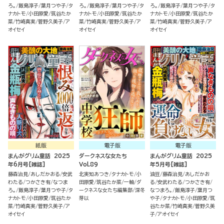
ろ。
飯島淳子
葉月つや子
タ
ろ。
飯島淳子
葉月つや子
タ
ろ。
飯島淳子
葉月つや子
タ
ナカトモ
小田原愛
筑谷たか
ナカトモ
小田原愛
筑谷たか
ナカトモ
小田原愛
筑谷たか
菜
竹崎真実
菅野久美子
ア
菜
竹崎真実
菅野久美子
ア
菜
竹崎真実
菅野久美子
ア
オイセイ
オイセイ
オイセイ
紙版
電子版
電子版
まんがグリム童話 2025
ダークネスな女たち
まんがグリム童話 2025
年6月号[雑誌]
Vol.89
年5月号[雑誌]
藤森治見
あしだかおる
安武
北実知あつき
タナカトモ
小
油豆
藤森治見
あしだかお
わたる
つかさき有
なつま
田原愛
筑谷たか菜
一軸
ダ
る
安武わたる
つかさき有
ろ。
飯島淳子
葉月つや子
タ
ークネスな女たち編集部
深冬
なつまろ。
飯島淳子
葉月つ
ナカトモ
小田原愛
筑谷たか
芽以
や子
タナカトモ
小田原愛
筑
菜
竹崎真実
菅野久美子
ア
谷たか菜
竹崎真実
菅野久美
オイセイ
子
アオイセイ