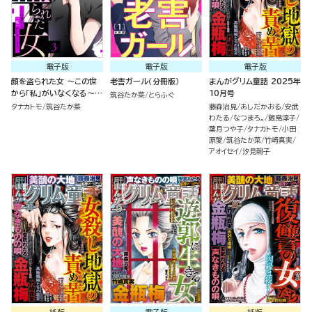
電子版
電子版
電子版
顔を盗られた女 ～この世
老害ガール（分冊版）
まんがグリム童話 2025年
から「私」がいなくなる～
10月号
筑谷たか菜
とらふぐ
（3）
タナカトモ
筑谷たか菜
藤森治見
あしだかおる
安武
わたる
なつまろ。
飯島淳子
葉月つや子
タナカトモ
小田
原愛
筑谷たか菜
竹崎真実
アオイセイ
汐見朝子