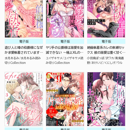
電子版
電子版
電子版
遊び人と噂の伯爵様になぜ
ヤリ手の公爵様は溺愛を加
絶倫執着系カレの束縛セッ
か求愛執着されています
減できない ～極上XLのめ
クス 彼の溺愛は重く甘く私
～絶倫わからセックスでど
ろめろピストン 今日も明日
を壊す （2）
水月あるみ
水月あるみ読み
ユイザキサメ
ユイザキサメ読
小田島ぽっぽ
沢ワカ
青島嘉
ちゅパコ愛を奥まで教え込
も、その先も…～（単話版）
切りCollection
み切りCollection
野
おけいど
くにしげ
ウル
まれて～（単話版）
電子版
電子版
電子版