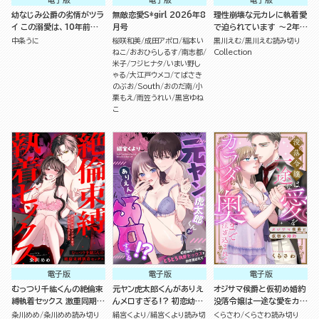
幼なじみ公爵の劣情がツラ
無敵恋愛S*girl 2026年8
理性崩壊な元カレに執着愛
イ この溺愛は、10年前から
月号
で迫られています ～2年ぶ
決まっていたようです （3）
りの再会でメロついたら抱
中条うに
桜咲和美
成田アポロ
稲本い
黒川えむ
黒川えむ読み切り
き潰されました～（単話版）
ねこ
おおひらしるす
南志都
Collection
米子
フジヒナタ
いまい野し
ゃる
大江戸ウメコ
てばさき
のぶお
South
おのだ南
小
栗もえ
雨笠うれい
黒宮ゆね
こ
電子版
電子版
電子版
むっつり千紘くんの絶倫束
元ヤン虎太郎くんがありえ
オジサマ侯爵と仮初め婚約
縛執着セックス 激重同期の
んメロすぎる!? 初恋幼な
没落令嬢は一途な愛をカラ
クソデカ愛でハメ堕とされ
じみのとろとろ執愛セック
ダの奥まで注ぎ込まれて
粂川めめ
粂川めめ読み切り
絹宮くより
絹宮くより読み切
くらさわ
くらさわ読み切り