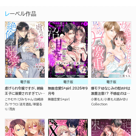
レーベル作品
電子版
電子版
電子版
虐げられ令嬢ですが、絶倫
無敵恋愛S*girl 2026年9
爆モテ幼なじみの慰めHは
王子に溺愛されすぎていま
月号
激重注意!? 不感症のはず
す!?（※昼も夜も）アンソ
が即イキさせられちゃいま
こやむや
ぴみちゃん
白崎詩
無敵恋愛S*girl
小栗もえ
小栗もえ読み切り
ロジー （5）
した（単話版）
乃
サウロ
逆月酒乱
翠屋る
Collection
り
茂吉