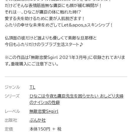
だけどそんな表情筋皆無な鷹臣にも顔が緩む瞬間が！
それは…、ひなこが鷹臣の体に触れた時!?
愛する夫を助けるために妻が人肌脱ぎます！
ふたりの幸せな未来をめざしてLet&apos,sスキンシップ！
仏頂面の彼だけど誰よりも優しくて素敵な旦那様と
今日もふたりだけのラブラブ生活スタート♪
※この作品は「無敵恋愛Sgirl 2021年3月号」に収録されておりま
す。重複購入にご注意下さい。
ジャンル
TL
シリーズ
ひなこは今夜も鷹臣先生を困らせたい おしどり夫婦
のナイショの性癖
レーベル
無敵恋愛S*girl
出版社
ぶんか社
定価
本体150円 ＋ 税