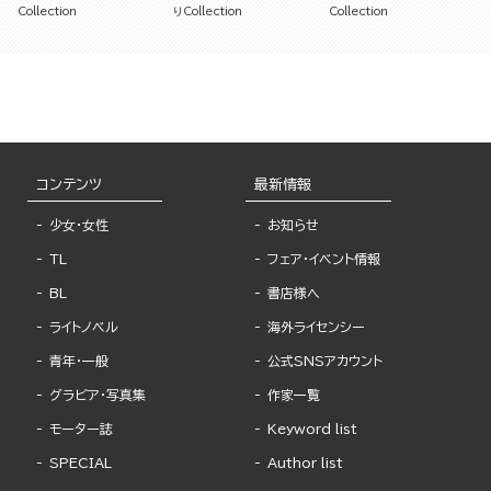
ました（単話版）
スで抱き潰されて（単話版）
（単話版）
Collection
りCollection
Collection
コンテンツ
最新情報
少女・女性
お知らせ
TL
フェア・イベント情報
BL
書店様へ
ライトノベル
海外ライセンシー
青年・一般
公式SNSアカウント
グラビア・写真集
作家一覧
モーター誌
Keyword list
SPECIAL
Author list