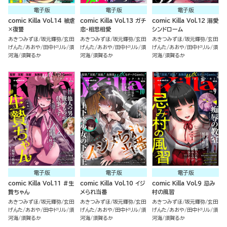
電子版
電子版
電子版
comic Killa Vol.14 被虐
comic Killa Vol.13 ガチ
comic Killa Vol.12 溺愛
×復讐
恋・相思相愛
シンドローム
あきつみずほ
坂元輝弥
玄田
あきつみずほ
坂元輝弥
玄田
あきつみずほ
坂元輝弥
玄田
げんた
あおや
田中ドリル
須
げんた
あおや
田中ドリル
須
げんた
あおや
田中ドリル
須
河海
須賀るか
河海
須賀るか
河海
須賀るか
電子版
電子版
電子版
comic Killa Vol.11 ＃生
comic Killa Vol.10 イジ
comic Killa Vol.9 忌み
贄ちゃん
メられ当番
村の風習
あきつみずほ
坂元輝弥
玄田
あきつみずほ
坂元輝弥
玄田
あきつみずほ
坂元輝弥
玄田
げんた
あおや
田中ドリル
須
げんた
あおや
田中ドリル
須
げんた
あおや
田中ドリル
須
河海
須賀るか
河海
須賀るか
河海
須賀るか