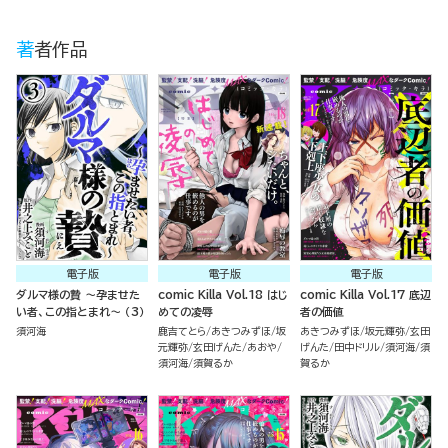
著者作品
電子版
電子版
電子版
ダルマ様の贄 ～孕ませた
comic Killa Vol.18 はじ
comic Killa Vol.17 底辺
い者、この指とまれ～ （3）
めての凌辱
者の価値
須河海
鹿吉てとら
あきつみずほ
坂
あきつみずほ
坂元輝弥
玄田
元輝弥
玄田げんた
あおや
げんた
田中ドリル
須河海
須
須河海
須賀るか
賀るか