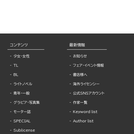
コンテンツ
最新情報
少女・女性
お知らせ
TL
フェア・イベント情報
BL
書店様へ
ライトノベル
海外ライセンシー
青年・一般
公式SNSアカウント
グラビア・写真集
作家一覧
モーター誌
Keyword list
SPECIAL
Author list
Sublicense