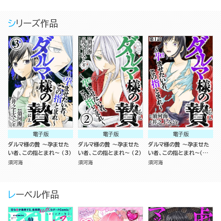
シリーズ作品
電子版
電子版
電子版
ダルマ様の贄 ～孕ませた
ダルマ様の贄 ～孕ませた
ダルマ様の贄 ～孕ませた
い者、この指とまれ～ （3）
い者、この指とまれ～ （2）
い者、この指とまれ～（分
冊版）
須河海
須河海
須河海
レーベル作品