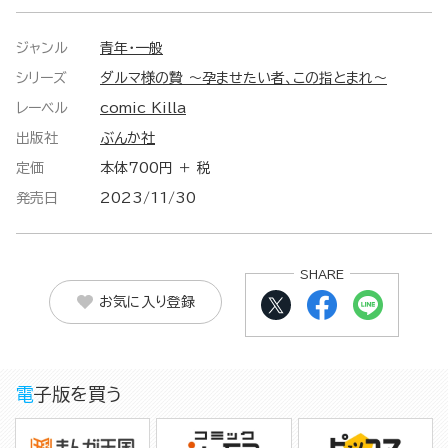
ジャンル
青年・一般
シリーズ
ダルマ様の贄 ～孕ませたい者、この指とまれ～
レーベル
comic Killa
出版社
ぶんか社
定価
本体700円 ＋ 税
発売日
2023/11/30
SHARE
お気に入り登録
電子版を買う