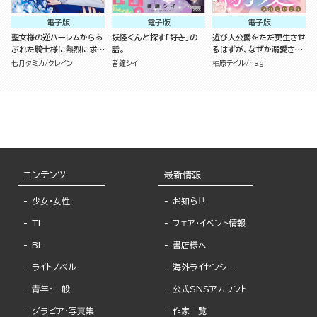
電子版
電子版
電子版
聖女様の逆ハーレムからあ
妖怪くんと探す「好き」の
遊び人公爵をただ更生させ
ぶれた騎士様に熱烈に求愛
話。
るはずが、なぜか溺愛され
されている件 （3）
ています（単話版）
七月タミカ
クレイン
者鐘シイ
柚原テイル
nagi
コンテンツ
最新情報
少女・女性
お知らせ
TL
フェア・イベント情報
BL
書店様へ
ライトノベル
海外ライセンシー
青年・一般
公式SNSアカウント
グラビア・写真集
作家一覧