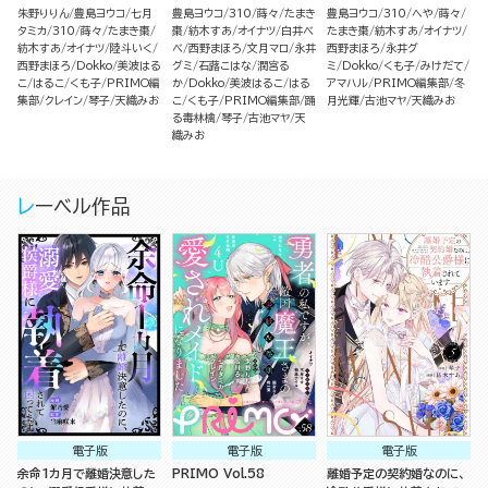
朱野りりん
豊島ヨウコ
七月
豊島ヨウコ
310
蒔々
たまき
豊島ヨウコ
310
へや
蒔々
タミカ
310
蒔々
たまき棗
棗
紡木すあ
オイナツ
白井べ
たまき棗
紡木すあ
オイナツ
紡木すあ
オイナツ
陸斗いく
べ
西野まほろ
文月マロ
永井
西野まほろ
永井グ
西野まほろ
Dokko
美波はる
グミ
石蕗こはな
潤宮る
ミ
Dokko
くも子
みけだて
こ
はるこ
くも子
PRIMO編
か
Dokko
美波はるこ
はる
アマハル
PRIMO編集部
冬
集部
クレイン
琴子
天織みお
こ
くも子
PRIMO編集部
踊
月光輝
古池マヤ
天織みお
る毒林檎
琴子
古池マヤ
天
織みお
レーベル作品
電子版
電子版
電子版
余命1カ月で離婚決意した
PRIMO Vol.58
離婚予定の契約婚なのに、