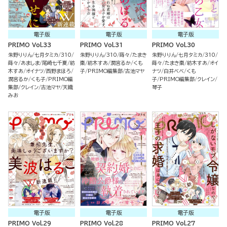
電子版
電子版
電子版
PRIMO Vol.33
PRIMO Vol.31
PRIMO Vol.30
朱野りりん
七月タミカ
310
朱野りりん
310
蒔々
たまき
朱野りりん
七月タミカ
310
蒔々
あましま
尾崎七千夏
紡
棗
紡木すあ
潤宮るか
くも
蒔々
たまき棗
紡木すあ
オイ
木すあ
オイナツ
西野まほろ
子
PRIMO編集部
古池マヤ
ナツ
白井べべ
くも
潤宮るか
くも子
PRIMO編
子
PRIMO編集部
クレイン
集部
クレイン
古池マヤ
天織
琴子
みお
電子版
電子版
電子版
PRIMO Vol.29
PRIMO Vol.28
PRIMO Vol.27