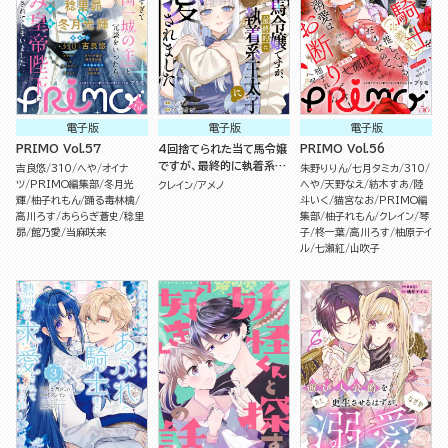
電子版
電子版
電子版
PRIMO Vol.57
4回捨てられた当て馬令嬢
PRIMO Vol.56
ですが、最終的に執着系王
吉良悠
310
へや
オイナ
朱野りりん
七月タミカ
310
太子に溺愛されました（単
ツ
PRIMO編集部
冬月光
へや
天野なえ
紡木すあ
陸
クレイン
アメノ
話版）
輝
柚子れもん
踊る毒林檎
斗いく
猫宮なお
PRIMO編
高川ろす
あららぎ蒼史
稔里
集部
柚子れもん
クレイン
琴
昴
館乃愛
当麻咲来
子
柊一葉
高川ろす
柚原テイ
ル
七瀬紅
山吹子