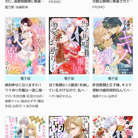
のに、溺愛侯爵様に執着さ
冷酷公爵様に執着されてい
PRIMO
れて困ってます（単話版）
ます （5）
館乃愛
当麻咲来
PRIMO
電子版
電子版
電子版
絶対幸せになりますわ！
当て馬騎士（※義弟）を推し
拝啓黒騎士王子様、キスで
ワケあり令嬢は一途に溺愛
ているだけなので、私への
更新の婚約契約なんてハー
される アンソロジーコミッ
溺愛はお断りです！（分冊
ドル激高です！（単話版）
310
冬月光輝
花宮かなめ
へや
柚子れもん
柚原テイル
山吹子
ク
版）
柚原テイル
凪浜なずず
陽炎
氷柱
山吹子
くまのみ鮭