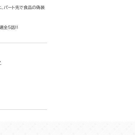
、パート先で食品の偽装
全5話!!
?