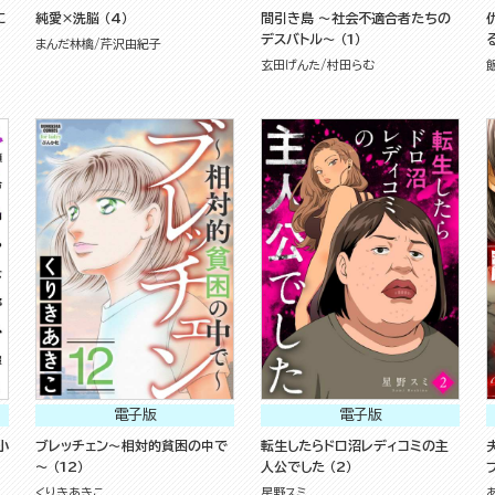
に
純愛×洗脳 （4）
間引き島 ～社会不適合者たちの
デスバトル～ （1）
まんだ林檎
芹沢由紀子
玄田げんた
村田らむ
電子版
電子版
小
ブレッチェン～相対的貧困の中で
転生したらドロ沼レディコミの主
～ （12）
人公でした （2）
くりきあきこ
星野スミ