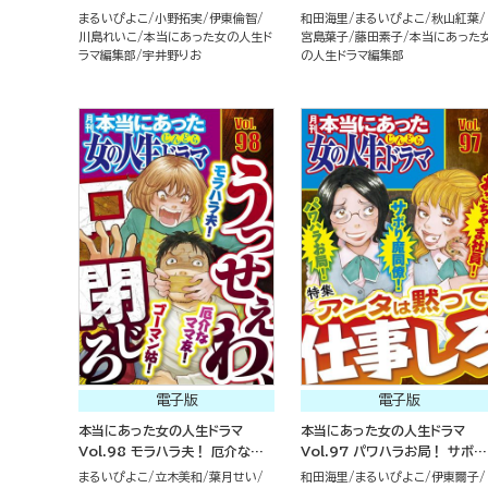
ん
まるいぴよこ
小野拓実
伊東倫智
和田海里
まるいぴよこ
秋山紅葉
川島れいこ
本当にあった女の人生ド
宮島葉子
藤田素子
本当にあった
ラマ編集部
宇井野りお
の人生ドラマ編集部
電子版
電子版
本当にあった女の人生ドラマ
本当にあった女の人生ドラマ
Vol.98 モラハラ夫！ 厄介なママ
Vol.97 パワハラお局！ サボり
友！ ゴーマン姑！ うっせぇわ、口
魔同僚！ おこちゃま社員！ アン
まるいぴよこ
立木美和
葉月せい
和田海里
まるいぴよこ
伊東爾子