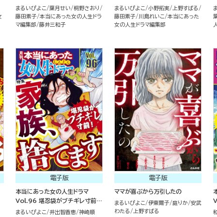
ないの
まるいぴよこ
葉月せい
桐野さおり
まるいぴよこ
小野拓実
上野すばる
女
藤田素子
本当にあった女の人生ドラ
藤田素子
川島れいこ
本当にあった
マ編集部
藤井三和子
女の人生ドラマ編集部
電子版
電子版
本当にあった女の人生ドラマ
ママが喜ぶから万引したの
Vol.96 堪忍袋がブチギレ寸前！
まるいぴよこ
伊東爾子
庭りか
安武
家族、捨てます
わたる
上野すばる
まるいぴよこ
井出智香恵
神崎順