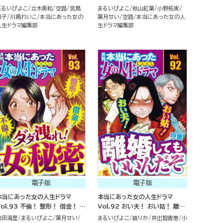
クハラ！ ブラックな病み職場
下され女たちよ！ さぁ、復讐の時
まるいぴよこ
立木美和
空路
宮島
まるいぴよこ
秋山紅葉
小野拓実
間です
葉子
川島れいこ
本当にあった女の
葉月せい
空路
本当にあった女の人
人生ドラマ編集部
生ドラマ編集部
電子版
電子版
本当にあった女の人生ドラマ
本当にあった女の人生ドラマ
Vol.93 不倫！ 整形！ 借金！ ダ
Vol.92 おい夫！ おい姑！ 離婚
ダ洩れ！ 女の秘密
してもいいんだぞ
和田海里
まるいぴよこ
葉月せい
まるいぴよこ
庭りか
井出智香恵
小