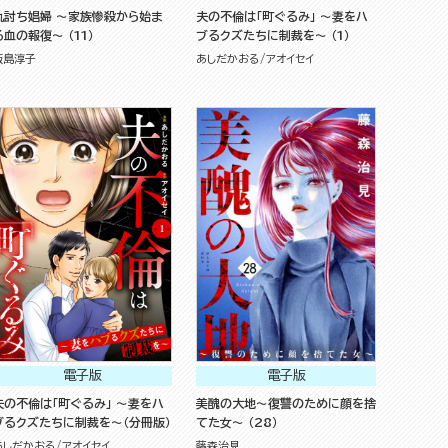
仇討ち娼婦 ～家族惨殺から始ま
夫の不倫は「町ぐるみ」 ～妻をハ
る血の報復～ （11）
ブるクズたちに制裁を～ （1）
飯島淳子
あしだかおる
アオイセイ
電子版
電子版
夫の不倫は「町ぐるみ」 ～妻をハ
美醜の大地～復讐のために顔を捨
ブるクズたちに制裁を～（分冊版）
てた女～ （28）
あしだかおる
アオイセイ
藤森治見