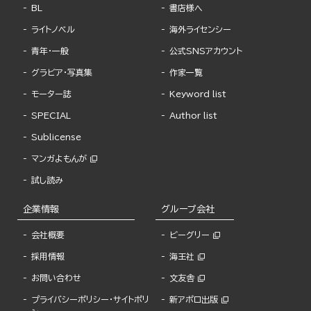
BL
書店様へ
ライトノベル
海外ライセンシー
青年・一般
公式SNSアカウント
グラビア・写真集
作家一覧
モーター誌
Keyword list
SPECIAL
Author list
Sublicense
マンガよもんが
試し読み
企業情報
グループ会社
会社概要
ビーグリー
採用情報
海王社
お問い合わせ
文友舎
プライバシーポリシー・サイトポリ
新アポロ出版