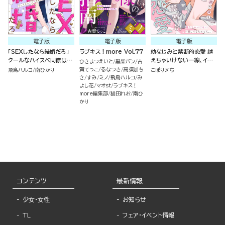
電子版
電子版
電子版
「SEXしたなら結婚だろ」
ラブキス！more Vol.77
幼なじみと禁断的恋愛 越
クールなハイスペ同僚は執
えちゃいけない一線、イっ
ひさまつえいと
黒柴パン
古
着ヤバ男でした!?（分冊
ちゃって… （2）
賀てっこ
るなつき
高須加ち
飛鳥ハルコ
南ひかり
こぽりヌち
版）
さ
すみ
ミノ
飛鳥ハルコ
み
よし花
マオst
ラブキス！
more編集部
猫田れお
南ひ
かり
コンテンツ
最新情報
少女・女性
お知らせ
TL
フェア・イベント情報