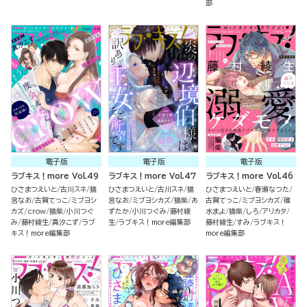
部
電子版
電子版
電子版
ラブキス！more Vol.49
ラブキス！more Vol.47
ラブキス！more Vol.46
ひさまつえいと
古川スネ
猫
ひさまつえいと
古川スネ
猫
ひさまつえいと
春瀬なつた
宮なお
古賀てっこ
ミブヨシ
宮なお
ミブヨシカズ
猫柴
あ
古賀てっこ
ミブヨシカズ
碓
カズ
crow
猫柴
小川つぐ
ずたか
小川つぐみ
藤村綾
水まよ
猫柴
しろ
アリカタ
み
藤村綾生
真汐こず
ラブ
生
ラブキス！more編集部
藤村綾生
すみ
ラブキス！
キス！more編集部
more編集部