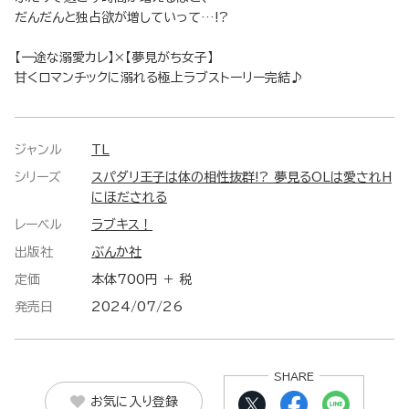
だんだんと独占欲が増していって…!?
【一途な溺愛カレ】×【夢見がち女子】
甘くロマンチックに溺れる極上ラブストーリー完結♪
ジャンル
TL
シリーズ
スパダリ王子は体の相性抜群!? 夢見るOLは愛されH
にほだされる
レーベル
ラブキス！
出版社
ぶんか社
定価
本体700円 ＋ 税
発売日
2024/07/26
SHARE
お気に入り登録