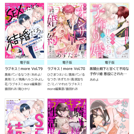
電子版
電子版
電子版
ラブキス！more Vol.79
ラブキス！more Vol.78
黒騎士殿下と甘くて不埒な
子作り婚 悪役にされた令
黒柴パン
るなつき
あめよ
ひさまつえいと
黒柴パン
る
嬢はイかされ啼かされ暴か
真坂
ミノ
飛鳥ハルコ
みよし
なつき
あずたか
高須加ち
あめよ
れる （2）
花
ラブキス！more編集部
さ
ミノ
マオst
ラブキス！
猫田れお
南ひかり
more編集部
猫田れお