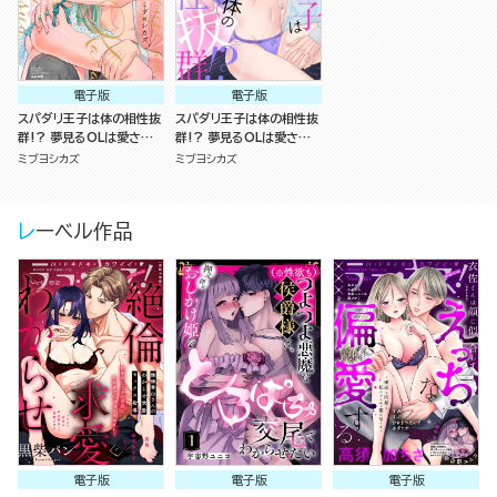
電子版
電子版
スパダリ王子は体の相性抜
スパダリ王子は体の相性抜
群!? 夢見るOLは愛されH
群!? 夢見るOLは愛されH
にほだされる （1） 【特典ペ
にほだされる（分冊版）
ミブヨシカズ
ミブヨシカズ
ーパー付】
レーベル作品
電子版
電子版
電子版