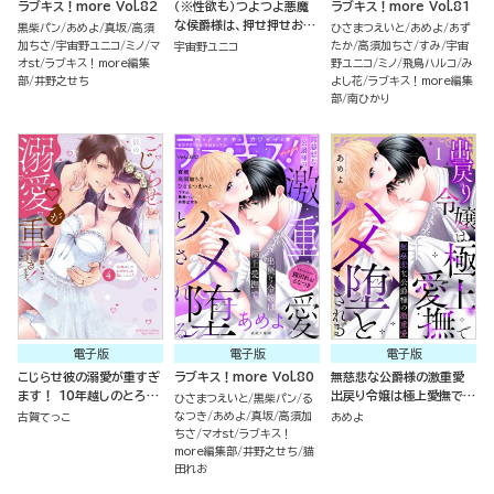
ラブキス！more Vol.82
（※性欲も）つよつよ悪魔
ラブキス！more Vol.81
な侯爵様は、押せ押せおし
黒柴パン
あめよ
真坂
高須
ひさまつえいと
あめよ
あず
かけ姫をとろぱちゅ交尾で
加ちさ
宇宙野ユニコ
ミノ
マ
たか
高須加ちさ
すみ
宇宙
宇宙野ユニコ
わからせたい（分冊版）
オst
ラブキス！more編集
野ユニコ
ミノ
飛鳥ハルコ
み
部
井野之せち
よし花
ラブキス！more編集
部
南ひかり
電子版
電子版
電子版
こじらせ彼の溺愛が重すぎ
ラブキス！more Vol.80
無慈悲な公爵様の激重愛
ます！ 10年越しのとろ甘
出戻り令嬢は極上愛撫でハ
ひさまつえいと
黒柴パン
る
えっち試してみる？ （4）
メ堕とされる（分冊版）
なつき
あめよ
真坂
高須加
古賀てっこ
あめよ
ちさ
マオst
ラブキス！
more編集部
井野之せち
猫
田れお