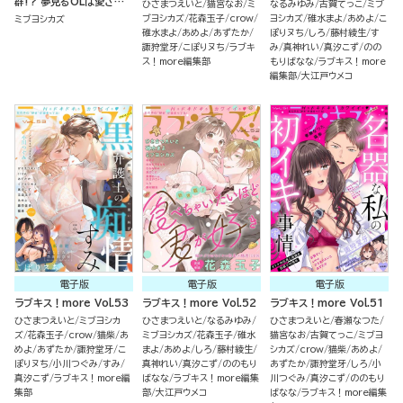
群!? 夢見るOLは愛されH
ひさまつえいと
猫宮なお
ミ
なるみゆみ
古賀てっこ
ミブ
にほだされる （1） 【特典ペ
ブヨシカズ
花森玉子
crow
ヨシカズ
碓水まよ
あめよ
こ
ミブヨシカズ
ーパー付】
碓水まよ
あめよ
あずたか
ぽりヌち
しろ
藤村綾生
す
諏狩堂牙
こぽりヌち
ラブキ
み
真神れい
真汐こず
のの
ス！more編集部
もりばなな
ラブキス！more
編集部
大江戸ウメコ
電子版
電子版
電子版
ラブキス！more Vol.53
ラブキス！more Vol.52
ラブキス！more Vol.51
ひさまつえいと
ミブヨシカ
ひさまつえいと
なるみゆみ
ひさまつえいと
春瀬なつた
ズ
花森玉子
crow
猫柴
あ
ミブヨシカズ
花森玉子
碓水
猫宮なお
古賀てっこ
ミブヨ
めよ
あずたか
諏狩堂牙
こ
まよ
あめよ
しろ
藤村綾生
シカズ
crow
猫柴
あめよ
ぽりヌち
小川つぐみ
すみ
真神れい
真汐こず
ののもり
あずたか
諏狩堂牙
しろ
小
真汐こず
ラブキス！more編
ばなな
ラブキス！more編集
川つぐみ
真汐こず
ののもり
集部
部
大江戸ウメコ
ばなな
ラブキス！more編集