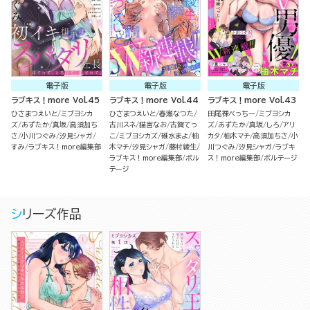
電子版
電子版
電子版
ラブキス！more Vol.45
ラブキス！more Vol.44
ラブキス！more Vol.43
ひさまつえいと
ミブヨシカ
ひさまつえいと
春瀬なつた
田尾裸べっちー
ミブヨシカ
ズ
あずたか
真坂
高須加ち
古川スネ
猫宮なお
古賀てっ
ズ
あずたか
真坂
しろ
アリ
さ
小川つぐみ
汐見シャガ
こ
ミブヨシカズ
碓水まよ
柚
カタ
柚木マチ
高須加ちさ
小
すみ
ラブキス！more編集部
木マチ
汐見シャガ
藤村綾生
川つぐみ
汐見シャガ
ラブキ
ラブキス！more編集部
ボル
ス！more編集部
ボルテージ
テージ
シリーズ作品