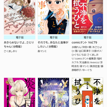
電子版
電子版
電子版
あきらめないでよ、さとり
それでも、あなたと食事が
comicタント Vol.79
ちゃん（分冊版）
したい。（分冊版）
水槻れん
沖田×華
あさひよ
ひ
狼
谷口菜津子
川泉ポメ
さくましおり
森マシミ
ひぐちにちほ
さくましお
り
comicタント編集部
稲村
カブネ
天池康夫
meeco
冴
時涼月
森マシミ
真田往里
藤
原嗚呼子
ゆーぐち