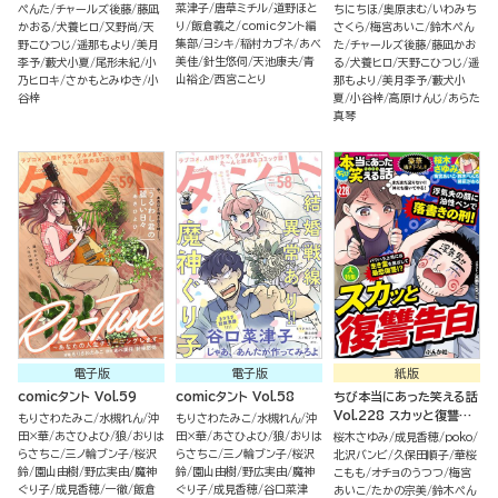
菜津子
唐草ミチル
道野ほと
ぺんた
チャールズ後藤
藤凪
ちにちほ
奥原まむ
いわみち
り
飯倉義之
comicタント編
かおる
犬養ヒロ
又野尚
天
さくら
梅宮あいこ
鈴木ぺん
集部
ヨシキ
稲村カブネ
あべ
野こひつじ
遥那もより
美月
た
チャールズ後藤
藤凪かお
美佳
針生悠伺
天池康夫
青
李予
藪犬小夏
尾形未紀
小
る
犬養ヒロ
天野こひつじ
遥
山裕企
西宮ことり
乃ヒロキ
さかもとみゆき
小
那もより
美月李予
藪犬小
谷梓
夏
小谷梓
高原けんじ
あらた
真琴
電子版
電子版
紙版
comicタント Vol.59
comicタント Vol.58
ちび本当にあった笑える話
Vol.228 スカッと復讐告
もりさわたみこ
水槻れん
沖
もりさわたみこ
水槻れん
沖
白
田×華
あさひよひ
狼
おりは
田×華
あさひよひ
狼
おりは
桜木さゆみ
成見香穂
poko
らさちこ
三ノ輪ブン子
桜沢
らさちこ
三ノ輪ブン子
桜沢
北沢バンビ
久保田順子
華桜
鈴
園山由樹
野広実由
魔神
鈴
園山由樹
野広実由
魔神
こもも
オチョのうつつ
梅宮
ぐり子
成見香穂
一徹
飯倉
ぐり子
成見香穂
谷口菜津
あいこ
たかの宗美
鈴木ぺん