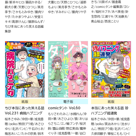
きち
川泉ポメ
飯倉義
藤
新井キヒロ
藤凪かおる
犬養ヒロ
天野こひつじ
遥那
之
comicタント編集部
ヨシ
薮犬小夏
天野こひつじ
美月
もより
美月李予
さかもとみ
キ
稲村カブネ
あべ美佳
針
李予
さかもとみゆき
腹肉ツ
ゆき
すみれいこ
腹肉ツヤ子
生悠伺
三浦マキ
天池康夫
ヤ子
たかまつやよい
安堂ミ
青山裕企
西宮ことり
キオ
高原けんじ
猫原ねんず
ちび本当にあった笑える話編
集部
紙版
電子版
紙版
ちび本当にあった笑える話
comicタント Vol.60
本当にあった笑える話 珍
Vol.231 病院ハプニング
ハプニング超連発
もりさわたみこ
水槻れん
沖
田×華
あさひよひ
狼
おりは
桜木さゆみ
沖田×華
成見香
桜木さゆみ
沖田×華
成見香
らさちこ
三ノ輪ブン子
桜沢
穂
poko
熊田プウ助
あさひ
穂
poko
英治あかり
流水り
鈴
園山由樹
野広実由
魔神
ゆり
北沢バンビ
千石のりお
んこ
熊田プウ助
北沢バンビ
ぐり子
成見香穂
一徹
谷口
梅宮あいこ
たかの宗美
鈴木
久保田順子
華桜こもも
ひぐ