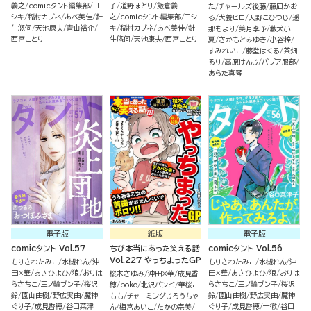
義之
comicタント編集部
ヨ
子
道野ほとり
飯倉義
た
チャールズ後藤
藤凪かお
シキ
稲村カブネ
あべ美佳
針
之
comicタント編集部
ヨシ
る
犬養ヒロ
天野こひつじ
遥
生悠伺
天池康夫
青山裕企
キ
稲村カブネ
あべ美佳
針
那もより
美月李予
藪犬小
西宮ことり
生悠伺
天池康夫
西宮ことり
夏
さかもとみゆき
小谷梓
すみれいこ
藤堂はくる
茶畑
るり
高原けんじ
パプア服部
あらた真琴
電子版
紙版
電子版
comicタント Vol.57
ちび本当にあった笑える話
comicタント Vol.56
Vol.227 やっちまったGP
もりさわたみこ
水槻れん
沖
もりさわたみこ
水槻れん
沖
田×華
あさひよひ
狼
おりは
田×華
あさひよひ
狼
おりは
桜木さゆみ
沖田×華
成見香
らさちこ
三ノ輪ブン子
桜沢
らさちこ
三ノ輪ブン子
桜沢
穂
poko
北沢バンビ
華桜こ
鈴
園山由樹
野広実由
魔神
鈴
園山由樹
野広実由
魔神
もも
チャーミングじろうちゃ
ぐり子
成見香穂
谷口菜津
ぐり子
成見香穂
一徹
谷口
ん
梅宮あいこ
たかの宗美