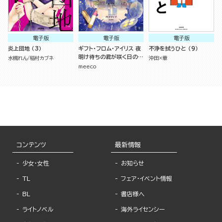
電子版
電子版
電子版
炎上団地 （3）
ギフト・フロム・アイリス 夜
不浄を拭うひと （9）
明け待ちの君が咲く日の物
水槻れん
稲村カブネ
沖田×華
語 （1）
meeco
コンテンツ
最新情報
少女・女性
お知らせ
TL
フェア・イベント情報
BL
書店様へ
ライトノベル
海外ライセンシー