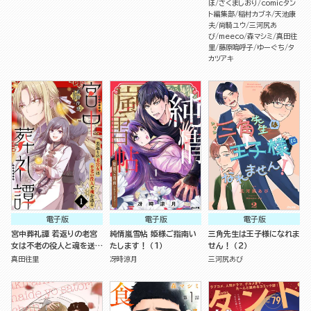
ほ
さくましおり
comicタン
ト編集部
稲村カブネ
天池康
夫
尚騎ユウ
三河尻あ
び
meeco
森マシミ
真田往
里
藤原嗚呼子
ゆーぐち
タ
カツアキ
電子版
電子版
電子版
宮中葬礼譚 若返りの老宮
純情嵐雪帖 姫様ご指南い
三角先生は王子様になれま
女は不老の役人と魂を送る
たします！ （1）
せん！ （2）
（分冊版）
真田往里
冴時涼月
三河尻あび