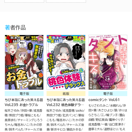
著者作品
電子版
紙版
電子版
ちび本当にあった笑える話
ちび本当にあった笑える話
comicタント Vol.61
Vol.235 お金トラブル
Vol.232 桃色体験デラッ
もりさわたみこ
水槻れん
沖
クス
田×華
あさひよひ
狼
おりは
桜木さゆみ
沖田×華
成見香
桜木さゆみ
成見香穂
poko
らさちこ
三ノ輪ブン子
園山
穂
熊田プウ助
華桜こもも
熊田プウ助
北沢バンビ
華桜
由樹
野広実由
魔神ぐり子
奥原まむ
チャーミングじろう
こもも
梅宮あいこ
たかの宗
成見香穂
一徹
谷口菜津子
ちゃん
梅宮あいこ
たかの宗
美
鈴木ぺんた
チャールズ後
唐草ミチル
道野ほとり
もえ
美
鈴木ぺんた
チャールズ後
藤
新井キヒロ
藤凪かおる