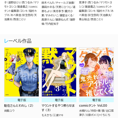
子
道野ほとり
西つるみ
マツ
菜津子
西つるみ
マツモトヨ
鈴木ぺんた
チャールズ後藤
モトヨシコ
飯倉義之
comic
シコ
飯倉義之
comicタント
藤凪かおる
天野こひつじ
遥
タント編集部
ヨシキ
稲村カ
編集部
ヨシキ
稲村カブネ
あ
那もより
美月李予
藪犬小
ブネ
あべ美佳
針生悠伺
天
べ美佳
針生悠伺
天池康夫
夏
すみれいこ
藤堂はくる
池康夫
西宮ことり
青山裕企
西宮ことり
高原けんじ
猫原ねんず
海野
倫
竹内佐知子
レーベル作品
電子版
電子版
電子版
駐在さんとわたし （2）
マウントするやつ黙らせま
comicタント Vol.80
す （3）
尚騎ユウ
水槻れん
沖田×華
狼
谷口菜
津子
川泉ポメ
ひぐちにち
もえきち
三浦マキ