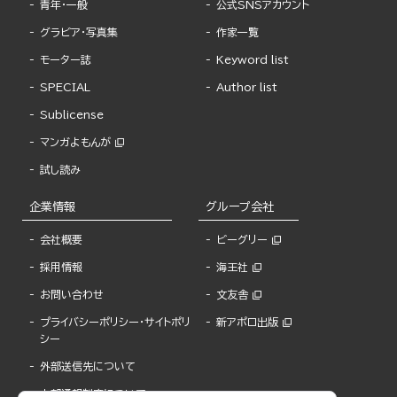
青年・一般
公式SNSアカウント
グラビア・写真集
作家一覧
モーター誌
Keyword list
SPECIAL
Author list
Sublicense
マンガよもんが
試し読み
企業情報
グループ会社
会社概要
ビーグリー
採用情報
海王社
お問い合わせ
文友舎
プライバシーポリシー・サイトポリ
新アポロ出版
シー
外部送信先について
内部通報制度について