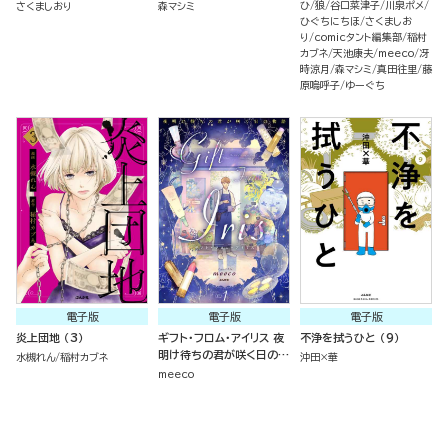
ひ
狼
谷口菜津子
川泉ポメ
さくましおり
森マシミ
ひぐちにちほ
さくましお
り
comicタント編集部
稲村
カブネ
天池康夫
meeco
冴
時涼月
森マシミ
真田往里
藤
原嗚呼子
ゆーぐち
電子版
電子版
電子版
炎上団地 （3）
ギフト・フロム・アイリス 夜
不浄を拭うひと （9）
明け待ちの君が咲く日の物
水槻れん
稲村カブネ
沖田×華
語 （1）
meeco