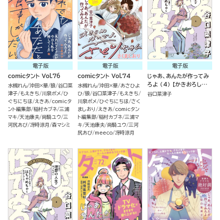
電子版
電子版
電子版
comicタント Vol.76
comicタント Vol.74
じゃあ、あんたが作ってみ
ろよ （4） 【かきおろし漫
水槻れん
沖田×華
狼
谷口菜
水槻れん
沖田×華
あさひよ
画付】
津子
もえきち
川泉ポメ
ひ
ひ
狼
谷口菜津子
もえきち
谷口菜津子
ぐちにちほ
えきあ
comicタ
川泉ポメ
ひぐちにちほ
さく
ント編集部
稲村カブネ
三浦
ましおり
えきあ
comicタン
マキ
天池康夫
尚騎ユウ
三
ト編集部
稲村カブネ
三浦マ
河尻あび
冴時涼月
森マシミ
キ
天池康夫
尚騎ユウ
三河
尻あび
meeco
冴時涼月