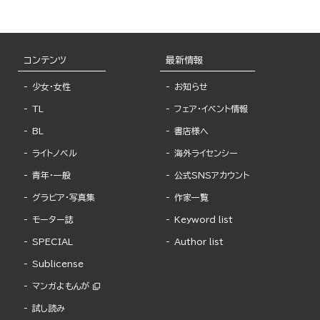
コンテンツ
最新情報
少女・女性
お知らせ
TL
フェア・イベント情報
BL
書店様へ
ライトノベル
海外ライセンシー
青年・一般
公式SNSアカウント
グラビア・写真集
作家一覧
モーター誌
Keyword list
SPECIAL
Author list
Sublicense
マンガよもんが
試し読み