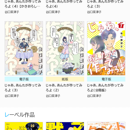
じゃあ、あんたが作ってみ
じゃあ、あんたが作ってみ
じゃあ、あんたが作ってみ
ろよ （4） 【かきおろし漫
ろよ（４）
ろよ （3）
画付】
谷口菜津子
谷口菜津子
谷口菜津子
電子版
紙版
電子版
じゃあ、あんたが作ってみ
じゃあ、あんたが作ってみ
じゃあ、あんたが作ってみ
ろよ （3）
ろよ （2）
ろよ（分冊版）
谷口菜津子
谷口菜津子
谷口菜津子
レーベル作品