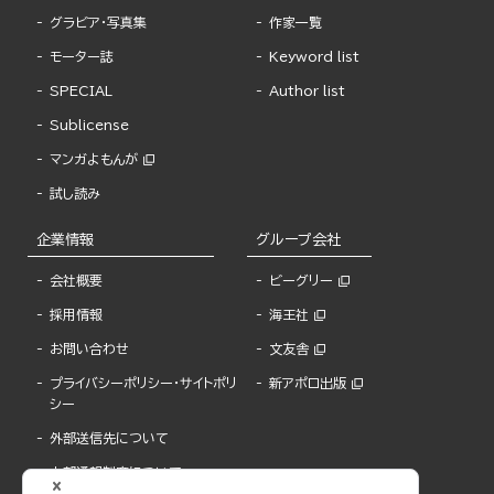
グラビア・写真集
作家一覧
モーター誌
Keyword list
SPECIAL
Author list
Sublicense
マンガよもんが
試し読み
企業情報
グループ会社
会社概要
ビーグリー
採用情報
海王社
お問い合わせ
文友舎
プライバシーポリシー・サイトポリ
新アポロ出版
シー
外部送信先について
内部通報制度について