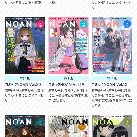
りつか
照井にと
鈴木真澄
しおり
りつか
照井にと
さくましお
り
電子版
電子版
電子版
コミックNOAN Vol.20
コミックNOAN Vol.19
コミックNOAN Vol.18
花守めいら
唐草ミチル
森埼
唐草ミチル
森埼りつか
照井
花守めいら
唐草ミチル
森埼
りつか
照井にと
さくましお
にと
かめみずとら
鈴木真澄
りつか
照井にと
かめみずと
り
さくましおり
ら
奥原まむ
鈴木真澄
さくま
しおり