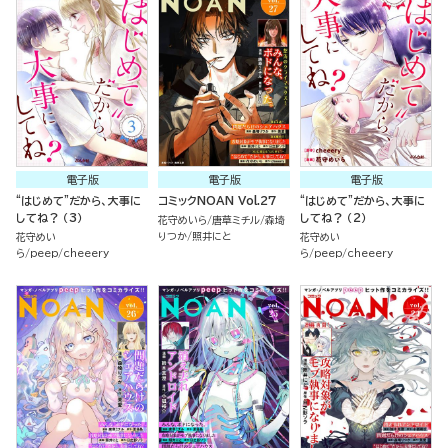
電子版
電子版
電子版
“はじめて”だから、大事に
コミックNOAN Vol.27
“はじめて”だから、大事に
してね？ （3）
してね？ （2）
花守めいら
唐草ミチル
森埼
りつか
照井にと
花守めい
花守めい
ら
peep
cheeery
ら
peep
cheeery