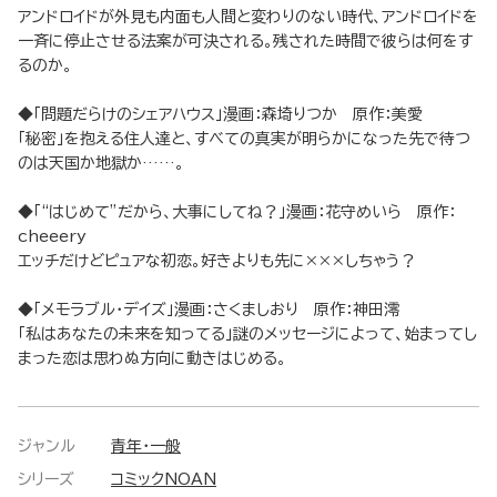
アンドロイドが外見も内面も人間と変わりのない時代、アンドロイドを
一斉に停止させる法案が可決される。残された時間で彼らは何をす
るのか。
◆「問題だらけのシェアハウス」漫画：森埼りつか 原作：美愛
「秘密」を抱える住人達と、すべての真実が明らかになった先で待つ
のは天国か地獄か……。
◆「“はじめて”だから、大事にしてね？」漫画：花守めいら 原作：
cheeery
エッチだけどピュアな初恋。好きよりも先に×××しちゃう？
◆「メモラブル・デイズ」漫画：さくましおり 原作：神田澪
「私はあなたの未来を知ってる」謎のメッセージによって、始まってし
まった恋は思わぬ方向に動きはじめる。
ジャンル
青年・一般
シリーズ
コミックNOAN