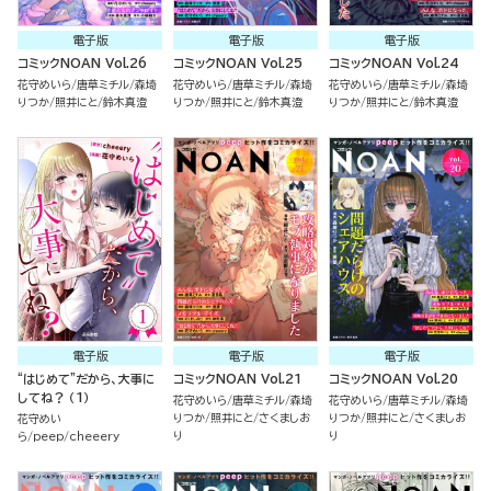
電子版
電子版
電子版
コミックNOAN Vol.26
コミックNOAN Vol.25
コミックNOAN Vol.24
花守めいら
唐草ミチル
森埼
花守めいら
唐草ミチル
森埼
花守めいら
唐草ミチル
森埼
りつか
照井にと
鈴木真澄
りつか
照井にと
鈴木真澄
りつか
照井にと
鈴木真澄
電子版
電子版
電子版
“はじめて”だから、大事に
コミックNOAN Vol.21
コミックNOAN Vol.20
してね？ （1）
花守めいら
唐草ミチル
森埼
花守めいら
唐草ミチル
森埼
りつか
照井にと
さくましお
りつか
照井にと
さくましお
花守めい
り
り
ら
peep
cheeery