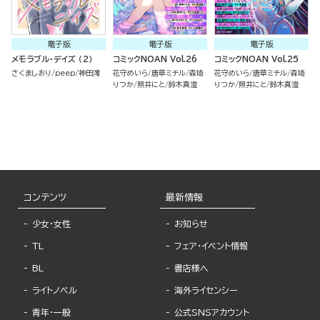
電子版
電子版
電子版
メモラブル・デイズ （2）
コミックNOAN Vol.26
コミックNOAN Vol.25
さくましおり
peep
神田澪
花守めいら
唐草ミチル
森埼
花守めいら
唐草ミチル
森埼
りつか
照井にと
鈴木真澄
りつか
照井にと
鈴木真澄
コンテンツ
最新情報
少女・女性
お知らせ
TL
フェア・イベント情報
BL
書店様へ
ライトノベル
海外ライセンシー
青年・一般
公式SNSアカウント