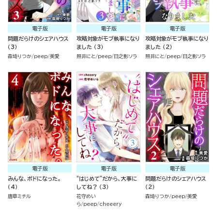
電子版
電子版
電子版
問題だらけのシェアハウス
攻略対象がモブ執事になり
攻略対象がモブ執事になり
（3）
ました （3）
ました （2）
森埼りつか
peep
美愛
照井にと
peep
日之影ソラ
照井にと
peep
日之影ソラ
電子版
電子版
電子版
みんな、ボドになった。
“はじめて”だから、大事に
問題だらけのシェアハウス
（4）
してね？ （3）
（2）
唐草ミチル
花守めい
森埼りつか
peep
美愛
ら
peep
cheeery