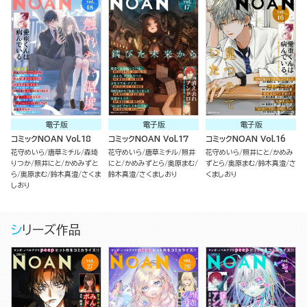
電子版
電子版
電子版
コミックNOAN Vol.18
コミックNOAN Vol.17
コミックNOAN Vol.16
花守めいら
唐草ミチル
森埼
花守めいら
唐草ミチル
照井
花守めいら
照井にと
かめみ
りつか
照井にと
かめみずと
にと
かめみずとら
奥原まむ
ずとら
奥原まむ
鈴木真澄
さ
ら
奥原まむ
鈴木真澄
さくま
鈴木真澄
さくましおり
くましおり
しおり
シリーズ作品