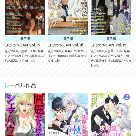
電子版
電子版
電子版
コミックNOAN Vol.17
コミックNOAN Vol.16
コミックNOAN Vol.15
花守めいら
唐草ミチル
照井
花守めいら
照井にと
かめみ
花守めいら
唐草ミチル
照井
にと
かめみずとら
奥原まむ
ずとら
奥原まむ
鈴木真澄
さ
にと
かめみずとら
塩たこ焼
鈴木真澄
さくましおり
くましおり
き
奥原まむ
鈴木真澄
さくま
しおり
レーベル作品