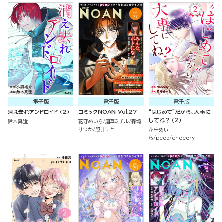
電子版
電子版
電子版
消え去れアンドロイド （2）
コミックNOAN Vol.27
“はじめて”だから、大事に
してね？ （2）
鈴木真澄
花守めいら
唐草ミチル
森埼
りつか
照井にと
花守めい
ら
peep
cheeery