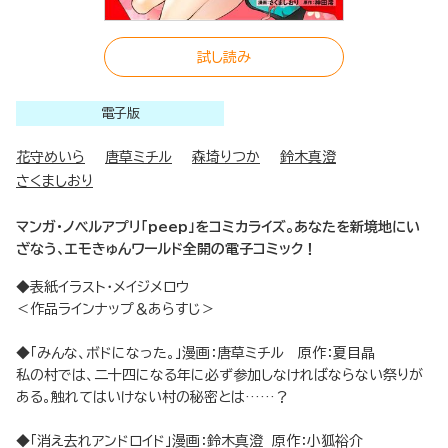
試し読み
電子版
花守めいら
唐草ミチル
森埼りつか
鈴木真澄
さくましおり
マンガ・ノベルアプリ「peep」をコミカライズ。あなたを新境地にい
ざなう、エモきゅんワールド全開の電子コミック！
◆表紙イラスト・メイジメロウ
＜作品ラインナップ＆あらすじ＞
◆「みんな、ボドになった。」漫画：唐草ミチル 原作：夏目晶
私の村では、二十四になる年に必ず参加しなければならない祭りが
ある。触れてはいけない村の秘密とは……？
◆「消え去れアンドロイド」漫画：鈴木真澄 原作：小狐裕介