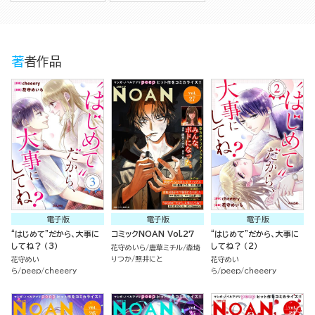
著者作品
電子版
電子版
電子版
“はじめて”だから、大事に
コミックNOAN Vol.27
“はじめて”だから、大事に
してね？ （3）
してね？ （2）
花守めいら
唐草ミチル
森埼
りつか
照井にと
花守めい
花守めい
ら
peep
cheeery
ら
peep
cheeery