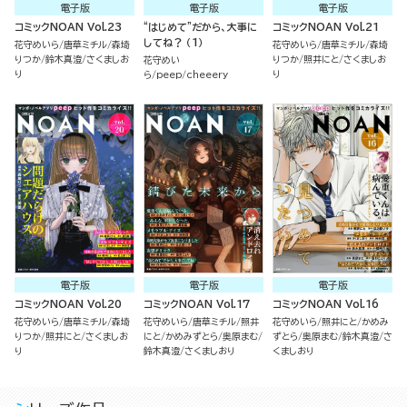
電子版
電子版
電子版
コミックNOAN Vol.23
“はじめて”だから、大事に
コミックNOAN Vol.21
してね？ （1）
花守めいら
唐草ミチル
森埼
花守めいら
唐草ミチル
森埼
りつか
鈴木真澄
さくましお
りつか
照井にと
さくましお
花守めい
り
り
ら
peep
cheeery
電子版
電子版
電子版
コミックNOAN Vol.20
コミックNOAN Vol.17
コミックNOAN Vol.16
花守めいら
唐草ミチル
森埼
花守めいら
唐草ミチル
照井
花守めいら
照井にと
かめみ
りつか
照井にと
さくましお
にと
かめみずとら
奥原まむ
ずとら
奥原まむ
鈴木真澄
さ
り
鈴木真澄
さくましおり
くましおり