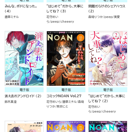
みんな、ボドになった。
“はじめて”だから、大事に
問題だらけのシェアハウス
（4）
してね？ （3）
（2）
唐草ミチル
花守めい
森埼りつか
peep
美愛
ら
peep
cheeery
電子版
電子版
電子版
消え去れアンドロイド （2）
コミックNOAN Vol.27
“はじめて”だから、大事に
してね？ （2）
鈴木真澄
花守めいら
唐草ミチル
森埼
りつか
照井にと
花守めい
ら
peep
cheeery