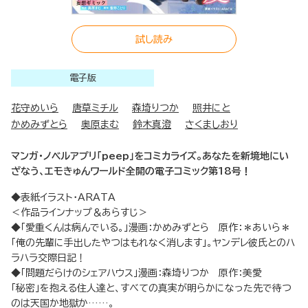
試し読み
電子版
花守めいら
唐草ミチル
森埼りつか
照井にと
かめみずとら
奥原まむ
鈴木真澄
さくましおり
マンガ・ノベルアプリ「peep」をコミカライズ。あなたを新境地にい
ざなう、エモきゅんワールド全開の電子コミック第18号！
◆表紙イラスト・ARATA
＜作品ラインナップ＆あらすじ＞
◆「愛重くんは病んでいる。」漫画：かめみずとら 原作：＊あいら＊
「俺の先輩に手出したやつはもれなく消します」。ヤンデレ彼氏とのハ
ラハラ交際日記！
◆「問題だらけのシェアハウス」漫画：森埼りつか 原作：美愛
「秘密」を抱える住人達と、すべての真実が明らかになった先で待つ
のは天国か地獄か……。