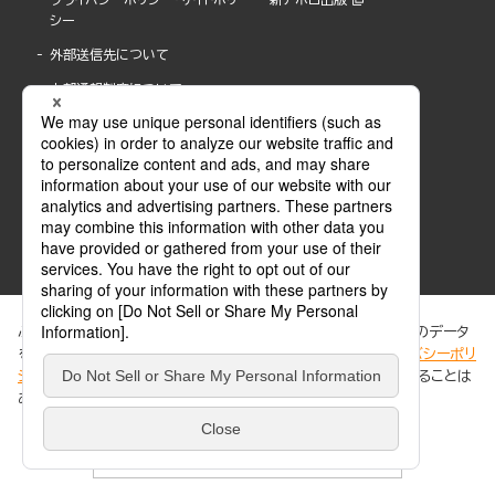
シー
外部送信先について
内部通報制度について
ぶんか社が運営するサイトでは、利便性向上のためにCookie等のデータ
を使用しています。 当社のCookieについての詳細は、「
プライバシーポリ
シー
」をご覧ください。当サイトでは、訪問者の個人情報を追跡することは
ABJマークは、この電子書店・電子書籍配信サービスが、著作権者からコンテンツ使用許諾を
ありません。
得た正規版配信サービスであることを示す登録商標(登録番号 第6091713号)です。
ABJマークの詳細、ABJマークを掲示しているサービスの一覧はこちら。
https://aebs.or.jp/
同意する
© 2025 BUNKASHA