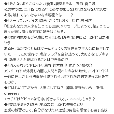
◆「みんな、ボドになった。」漫画：唐草ミチル 原作：夏目晶
私の村では、二十四になる年に必ず参加しなければならない祭りが
ある。触れてはいけない村の秘密とは……？
◆「メモラブル・デイズ」漫画：さくましおり 原作：神田澪
「私はあなたの未来を知ってる」謎のメッセージによって、始まってし
まった恋は思わぬ方向に動きはじめる。
◆「攻略対象がモブ執事になりました」漫画：照井にと 原作：日之影
ソラ
ある日、気がつくと私はゲームそっくりの異世界で主人公に転生して
いた……。この世界で、私はフラグを全部追って、大好きなモブキャ
ラ、執事さんと結ばれることはできるの!?
◆「消え去れアンドロイド」漫画：鈴木真澄 原作：小狐裕介
アンドロイドが外見も内面も人間と変わりのない時代、アンドロイドを
一斉に停止させる法案が可決される。残された時間で彼らは何をす
るのか。
◆「”はじめて”だから、大事にしてね？」漫画：花守めいら 原作：
cheeery
エッチだけどピュアな初恋。好きよりも先に×××しちゃう？
◆「妄想ギミック」漫画：奥原まむ 原作：笹野ことり
恋愛の練習として、自分がなりたい理想の男性を想像する男子高校