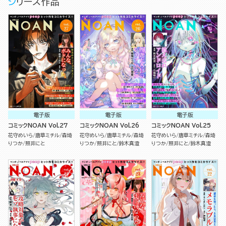
シリーズ作品
電子版
電子版
電子版
コミックNOAN Vol.27
コミックNOAN Vol.26
コミックNOAN Vol.25
花守めいら
唐草ミチル
森埼
花守めいら
唐草ミチル
森埼
花守めいら
唐草ミチル
森埼
りつか
照井にと
りつか
照井にと
鈴木真澄
りつか
照井にと
鈴木真澄