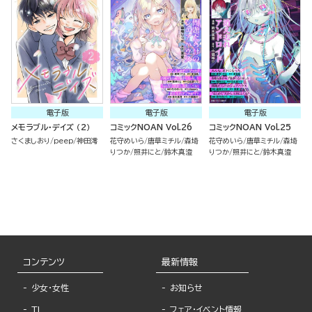
電子版
電子版
電子版
メモラブル・デイズ （2）
コミックNOAN Vol.26
コミックNOAN Vol.25
さくましおり
peep
神田澪
花守めいら
唐草ミチル
森埼
花守めいら
唐草ミチル
森埼
りつか
照井にと
鈴木真澄
りつか
照井にと
鈴木真澄
コンテンツ
最新情報
少女・女性
お知らせ
TL
フェア・イベント情報