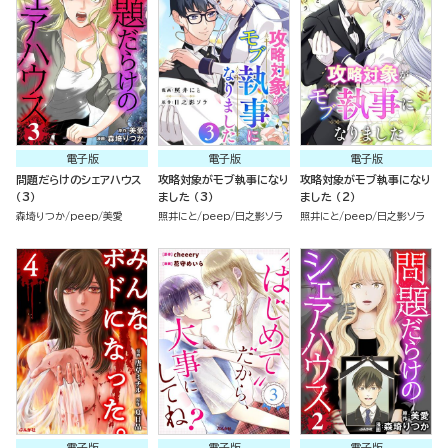
電子版
電子版
電子版
問題だらけのシェアハウス
攻略対象がモブ執事になり
攻略対象がモブ執事になり
（3）
ました （3）
ました （2）
森埼りつか
peep
美愛
照井にと
peep
日之影ソラ
照井にと
peep
日之影ソラ
電子版
電子版
電子版