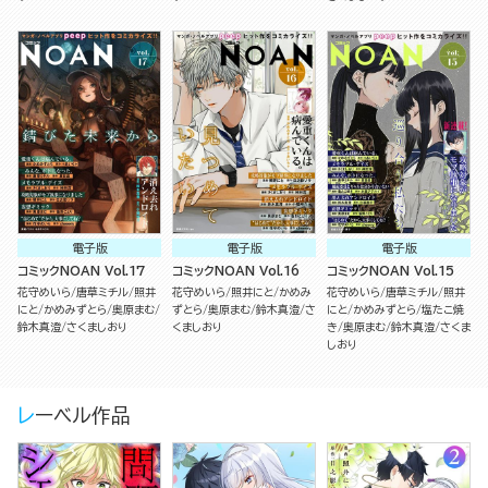
電子版
電子版
電子版
コミックNOAN Vol.17
コミックNOAN Vol.16
コミックNOAN Vol.15
花守めいら
唐草ミチル
照井
花守めいら
照井にと
かめみ
花守めいら
唐草ミチル
照井
にと
かめみずとら
奥原まむ
ずとら
奥原まむ
鈴木真澄
さ
にと
かめみずとら
塩たこ焼
鈴木真澄
さくましおり
くましおり
き
奥原まむ
鈴木真澄
さくま
しおり
レーベル作品