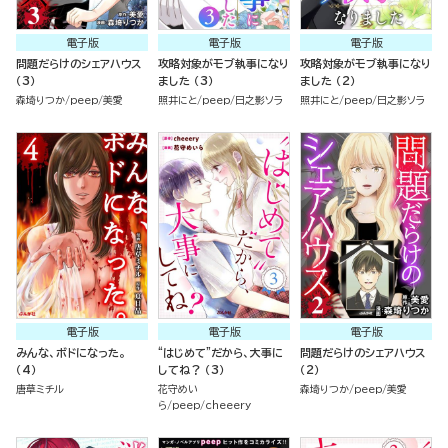
電子版
電子版
電子版
問題だらけのシェアハウス
攻略対象がモブ執事になり
攻略対象がモブ執事になり
（3）
ました （3）
ました （2）
森埼りつか
peep
美愛
照井にと
peep
日之影ソラ
照井にと
peep
日之影ソラ
電子版
電子版
電子版
みんな、ボドになった。
“はじめて”だから、大事に
問題だらけのシェアハウス
（4）
してね？ （3）
（2）
唐草ミチル
花守めい
森埼りつか
peep
美愛
ら
peep
cheeery