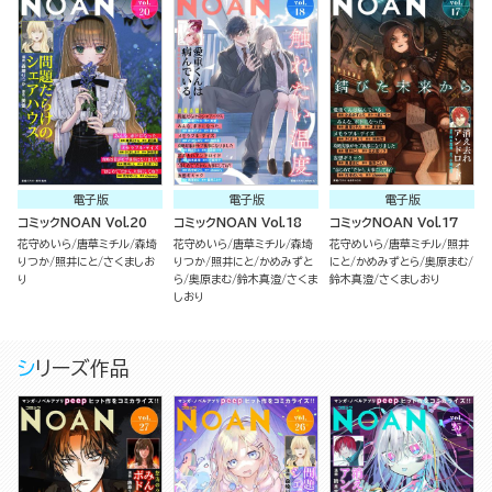
電子版
電子版
電子版
コミックNOAN Vol.20
コミックNOAN Vol.18
コミックNOAN Vol.17
花守めいら
唐草ミチル
森埼
花守めいら
唐草ミチル
森埼
花守めいら
唐草ミチル
照井
りつか
照井にと
さくましお
りつか
照井にと
かめみずと
にと
かめみずとら
奥原まむ
り
ら
奥原まむ
鈴木真澄
さくま
鈴木真澄
さくましおり
しおり
シリーズ作品