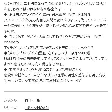
私の村では、二十四になる年に必ず参加しなければならない祭りが
ある。触れてはいけない村の秘密とは……？
◆「消え去れアンドロイド」漫画：鈴木真澄 原作：小狐裕介
アンドロイドが外見も内面も人間と変わりのない時代、アンドロイドを
一斉に停止させる法案が可決される。残された時間で彼らは何をす
るのか。
◆「“はじめて”だから、大事にしてね？」漫画：花守めいら 原作：
cheeery
エッチだけどピュアな初恋。好きよりも先に×××しちゃう？
◆「メモラブル・デイズ」漫画：さくましおり 原作：神田澪
「私はあなたの未来を知ってる」謎のメッセージによって、始まってし
まった恋は思わぬ方向に動きはじめる。
◆「妄想ギミック」漫画：奥原まむ 原作：笹野ことり
恋愛の練習として、自分がなりたい理想の男性を想像する男子高校
生・佑。いつしか妄想の彼が恋愛対象になり……!?
ジャンル
青年・一般
シリーズ
コミックNOAN