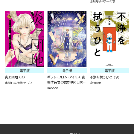
原嗚呼子
ゆーぐち
電子版
電子版
電子版
炎上団地 （3）
ギフト・フロム・アイリス 夜
不浄を拭うひと （9）
明け待ちの君が咲く日の物
水槻れん
稲村カブネ
沖田×華
語 （1）
meeco