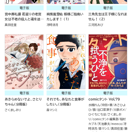
電子版
電子版
電子版
宮中葬礼譚 若返りの老宮
純情嵐雪帖 姫様ご指南い
三角先生は王子様になれま
女は不老の役人と魂を送る
たします！ （1）
せん！ （2）
（分冊版）
真田往里
冴時涼月
三河尻あび
電子版
電子版
電子版
あきらめないでよ、さとり
それでも、あなたと食事が
comicタント Vol.79
ちゃん（分冊版）
したい。（分冊版）
水槻れん
沖田×華
あさひよ
ひ
狼
谷口菜津子
川泉ポメ
さくましおり
森マシミ
ひぐちにちほ
さくましお
り
comicタント編集部
稲村
カブネ
天池康夫
meeco
冴
時涼月
森マシミ
真田往里
藤