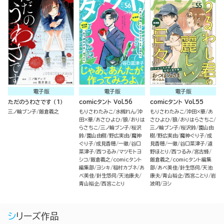
電子版
電子版
電子版
ただのうわさです （1）
comicタント Vol.56
comicタント Vol.55
三ノ輪ブン子
飯倉義之
もりさわたみこ
水槻れん
沖
もりさわたみこ
沖田×華
あ
田×華
あさひよひ
狼
おりは
さひよひ
狼
おりはらさちこ
らさちこ
三ノ輪ブン子
桜沢
三ノ輪ブン子
桜沢鈴
園山由
鈴
園山由樹
野広実由
魔神
樹
野広実由
魔神ぐり子
成
ぐり子
成見香穂
一徹
谷口
見香穂
一徹
谷口菜津子
道
菜津子
西つるみ
マツモトヨ
野ほとり
西つるみ
宮古蜂
シコ
飯倉義之
comicタント
飯倉義之
comicタント編集
編集部
ヨシキ
稲村カブネ
あ
部
あべ美佳
針生悠伺
天池
べ美佳
針生悠伺
天池康夫
康夫
青山裕企
西宮ことり
岩
青山裕企
西宮ことり
波明
ヨシ
シリーズ作品