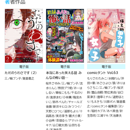
著者作品
電子版
電子版
電子版
ただのうわさです （2）
本当にあった笑える話 み
comicタント Vol.63
んなの怖い話
三ノ輪ブン子
飯倉義之
もりさわたみこ
水槻れん
沖
2024→2025冬
田×華
あさひよひ
狼
おりは
桜木さゆみ
三ノ輪ブン子
流
らさちこ
三ノ輪ブン子
桜沢
水りんこ
熊田プウ助
おーは
鈴
園山由樹
野広実由
谷口
しるい
華桜こもも
千石のり
菜津子
唐草ミチル
道野ほと
お
奥原まむ
小林薫
梅宮あ
り
もえきち
川泉ポメ
飯倉義
いこ
鈴木ぺんた
チャールズ
之
comicタント編集部
ヨシ
後藤
新井キヒロ
みつつぐ
キ
稲村カブネ
あべ美佳
針
天野こひつじ
遥那もより
十
生悠伺
三浦マキ
天池康夫
凪高志
美月李予
藪犬小夏
小谷梓
茶畑るり
アマットル・
キナ
山口敏太郎
山田ちる
る
天海杏菜