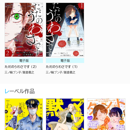
電子版
電子版
ただのうわさです （2）
ただのうわさです （1）
三ノ輪ブン子
飯倉義之
三ノ輪ブン子
飯倉義之
レーベル作品