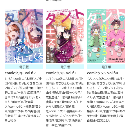
電子版
電子版
電子版
comicタント Vol.62
comicタント Vol.61
comicタント Vol.60
もりさわたみこ
水槻れん
沖
もりさわたみこ
水槻れん
沖
もりさわたみこ
水槻れん
沖
田×華
狼
おりはらさちこ
三
田×華
あさひよひ
狼
おりは
田×華
あさひよひ
狼
おりは
ノ輪ブン子
桜沢鈴
園山由樹
らさちこ
三ノ輪ブン子
園山
らさちこ
三ノ輪ブン子
桜沢
野広実由
一徹
谷口菜津子
由樹
野広実由
魔神ぐり子
鈴
園山由樹
野広実由
魔神
唐草ミチル
道野ほとり
もえ
成見香穂
一徹
谷口菜津子
ぐり子
成見香穂
一徹
谷口
きち
川泉ポメ
飯倉義
唐草ミチル
道野ほとり
もえ
菜津子
唐草ミチル
道野ほと
之
comicタント編集部
ヨシ
きち
川泉ポメ
飯倉義
り
飯倉義之
comicタント編
キ
稲村カブネ
あべ美佳
針
之
comicタント編集部
ヨシ
集部
ヨシキ
稲村カブネ
あべ
生悠伺
三浦マキ
天池康夫
キ
稲村カブネ
あべ美佳
針
美佳
針生悠伺
天池康夫
青
青山裕企
生悠伺
三浦マキ
天池康夫
山裕企
西宮ことり
青山裕企
西宮ことり