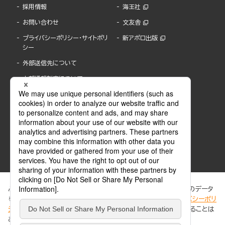
採用情報
海王社
お問い合わせ
文友舎
プライバシーポリシー・サイトポリ
新アポロ出版
シー
外部送信先について
内部通報制度について
ぶんか社が運営するサイトでは、利便性向上のためにCookie等のデータ
を使用しています。 当社のCookieについての詳細は、「
プライバシーポリ
シー
」をご覧ください。当サイトでは、訪問者の個人情報を追跡することは
ABJマークは、この電子書店・電子書籍配信サービスが、著作権者からコンテンツ使用許諾を
ありません。
得た正規版配信サービスであることを示す登録商標(登録番号 第6091713号)です。