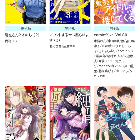
電子版
電子版
電子版
駐在さんとわたし （2）
マウントするやつ黙らせま
comicタント Vol.80
す （3）
尚騎ユウ
水槻れん
沖田×華
狼
谷口菜
津子
川泉ポメ
ひぐちにち
もえきち
三浦マキ
ほ
さくましおり
comicタン
ト編集部
稲村カブネ
天池康
夫
尚騎ユウ
三河尻あ
び
meeco
森マシミ
真田往
里
藤原嗚呼子
ゆーぐち
タ
カツアキ