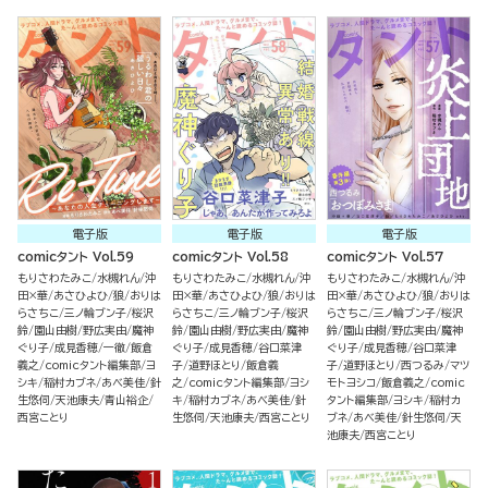
電子版
電子版
電子版
comicタント Vol.59
comicタント Vol.58
comicタント Vol.57
もりさわたみこ
水槻れん
沖
もりさわたみこ
水槻れん
沖
もりさわたみこ
水槻れん
沖
田×華
あさひよひ
狼
おりは
田×華
あさひよひ
狼
おりは
田×華
あさひよひ
狼
おりは
らさちこ
三ノ輪ブン子
桜沢
らさちこ
三ノ輪ブン子
桜沢
らさちこ
三ノ輪ブン子
桜沢
鈴
園山由樹
野広実由
魔神
鈴
園山由樹
野広実由
魔神
鈴
園山由樹
野広実由
魔神
ぐり子
成見香穂
一徹
飯倉
ぐり子
成見香穂
谷口菜津
ぐり子
成見香穂
谷口菜津
義之
comicタント編集部
ヨ
子
道野ほとり
飯倉義
子
道野ほとり
西つるみ
マツ
シキ
稲村カブネ
あべ美佳
針
之
comicタント編集部
ヨシ
モトヨシコ
飯倉義之
comic
生悠伺
天池康夫
青山裕企
キ
稲村カブネ
あべ美佳
針
タント編集部
ヨシキ
稲村カ
西宮ことり
生悠伺
天池康夫
西宮ことり
ブネ
あべ美佳
針生悠伺
天
池康夫
西宮ことり