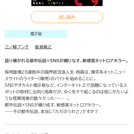
試し読み
電子版
三ノ輪ブン子
飯倉義之
語り継がれる都市伝説×SNSが織りなす、新感覚ネットロアホラー。
採用面接28連敗中の限界就活浪人生・雨森は、雑学系ネットニュー
スサイトのライター（雑用）のバイトを始めることに。
SNSやオカルト掲示板など、インターネット上で話題になっているス
ポットの取材に出向く雨森だが、ゆく先々で起こるのは信じがたいよ
うな怪異現象の数々だった――…。
都市伝説×SNSが織り成す、新感覚ネットロアホラー。
――その都市伝説、本当に「ただのうわさ」ですか？