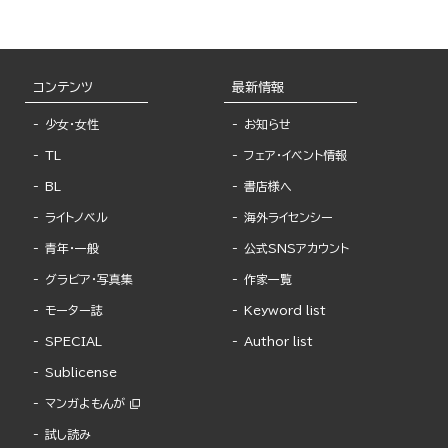
コンテンツ
最新情報
少女・女性
お知らせ
TL
フェア・イベント情報
BL
書店様へ
ライトノベル
海外ライセンシー
青年・一般
公式SNSアカウント
グラビア・写真集
作家一覧
モーター誌
Keyword list
SPECIAL
Author list
Sublicense
マンガよもんが
試し読み