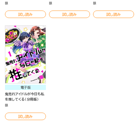
狼
狼
狼
試し読み
試し読み
試し読み
電子版
鬼売れアイドルが今日も私
を推してくる（分冊版）
狼
試し読み