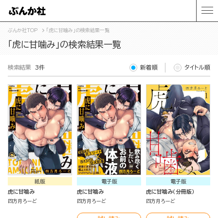
ぶんか社TOP
「虎に甘噛み」の検索結果一覧
「虎に甘噛み」の検索結果一覧
検索結果
3件
新着順
タイトル順
紙版
電子版
電子版
虎に甘噛み
虎に甘噛み
虎に甘噛み（分冊版）
四方月ろーど
四方月ろーど
四方月ろーど