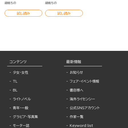
（分冊版）
胡桃ちの
胡桃ちの
試し読み
試し読み
コンテンツ
最新情報
少女・女性
お知らせ
TL
フェア・イベント情報
BL
書店様へ
ライトノベル
海外ライセンシー
青年・一般
公式SNSアカウント
グラビア・写真集
作家一覧
モーター誌
Keyword list