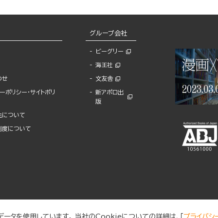
グループ会社
ビーグリー
海王社
わせ
文友舎
ーポリシー・サイトポリ
新アポロ出
版
先について
制度について
ータを使用しています。 当社のCookieについての詳細は、「
プライバシ