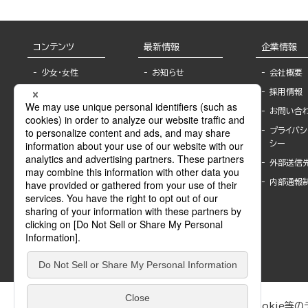
コンテンツ
最新情報
企業情報
少女・女性
お知らせ
会社概要
TL
フェア・イベント情
採用情報
報
BL
お問い合
書店様へ
ライトノベル
プライバシ
海外ライセンシー
シー
青年・一般
公式SNSアカウ
外部送信
グラビア・写真
ント
集
内部通報
作家一覧
モーター誌
Keyword list
SPECIAL
Author list
Sublicense
マンガよもん
が
試し読み
ぶんか社が運営するサイトでは、利便性向上のためにCookie等のデ