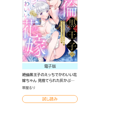
電子版
絶倫黒王子のえっちでかわいい花
嫁ちゃん 見捨てられた灰かぶり
令嬢はXL級の溺愛にほだされる
翠屋るり
（分冊版）
試し読み