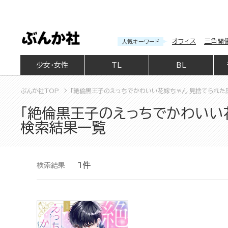
オフィス
三角関
人気キーワード
少女・女性
TL
BL
ぶんか社TOP
「絶倫黒王子のえっちでかわいい花嫁ちゃん 見捨てられた
「絶倫黒王子のえっちでかわいい
検索結果一覧
1件
検索結果