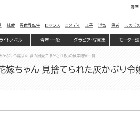
履歴
係
純愛
異世界転生
ロマンス
コメディ
王子
浮気
勇者
ほのぼ
ライトノベル
青年・一般
グラビア・写真集
モーター誌
灰かぶり令嬢はXL級の溺愛にほだされる」の検索結果一覧
花嫁ちゃん 見捨てられた灰かぶり令