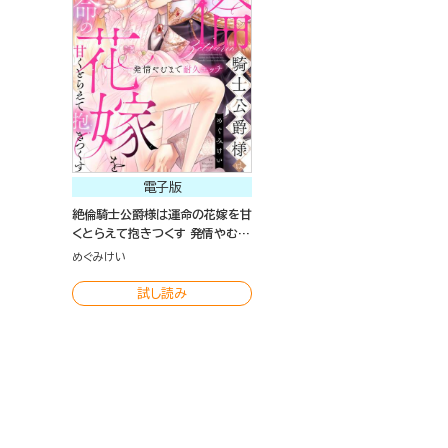
電子版
絶倫騎士公爵様は運命の花嫁を甘
くとらえて抱きつくす 発情やむま
で耐久エッチ（分冊版）
めぐみけい
試し読み