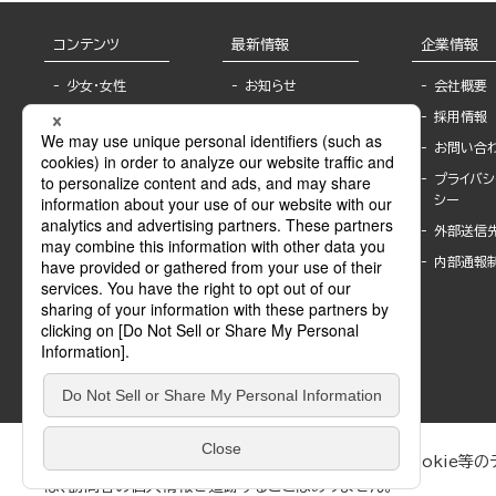
コンテンツ
最新情報
企業情報
少女・女性
お知らせ
会社概要
TL
フェア・イベント情
採用情報
報
BL
お問い合
書店様へ
ライトノベル
プライバシ
海外ライセンシー
シー
青年・一般
公式SNSアカウ
外部送信
グラビア・写真
ント
集
内部通報
作家一覧
モーター誌
Keyword list
SPECIAL
Author list
Sublicense
マンガよもん
が
試し読み
ぶんか社が運営するサイトでは、利便性向上のためにCookie等のデ
は、訪問者の個人情報を追跡することはありません。