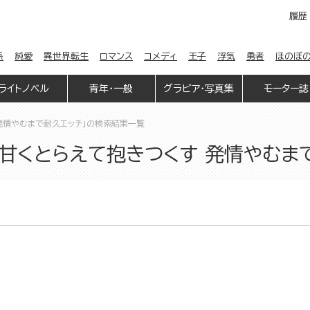
履歴
係
純愛
異世界転生
ロマンス
コメディ
王子
浮気
勇者
ほのぼ
ライトノベル
青年・一般
グラビア・写真集
モーター誌
発情やむまで耐久エッチ」の検索結果一覧
甘くとらえて抱きつくす 発情やむま