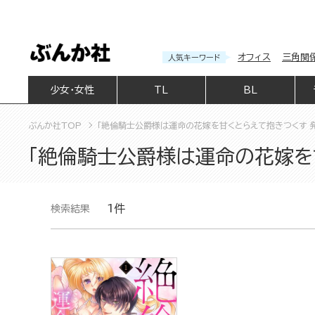
オフィス
三角関
人気キーワード
少女・女性
TL
BL
ぶんか社TOP
「絶倫騎士公爵様は運命の花嫁を甘くとらえて抱きつくす 
「絶倫騎士公爵様は運命の花嫁を
1件
検索結果