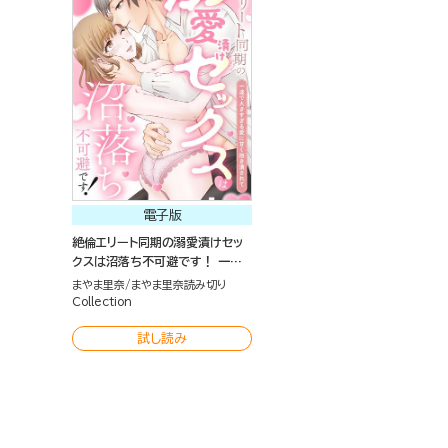
電子版
絶倫エリート同期の溺愛漬けセッ
クスは沼落ち不可避です！ 一途
で大きすぎる愛に甘く抱き潰され
まやま里奈
まやま里奈読み切り
て（単話版）
Collection
試し読み