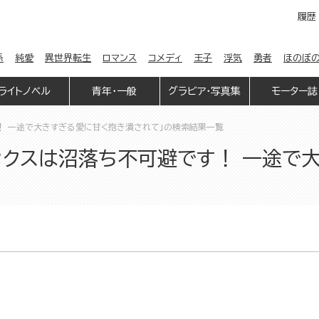
履歴
係
純愛
異世界転生
ロマンス
コメディ
王子
浮気
勇者
ほのぼ
ライトノベル
青年・一般
グラビア・写真集
モーター誌
！ 一途で大きすぎる愛に甘く抱き潰されて」の検索結果一覧
ックスは沼落ち不可避です！ 一途で