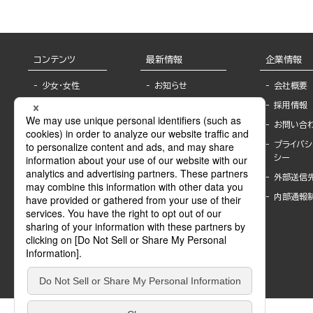
コンテンツ
最新情報
企業情報
少女・女性
お知らせ
会社概要
TL
フェア・イベント情
採用情報
報
BL
お問い合
書店様へ
ライトノベル
プライバシ
海外ライセンシー
シー
青年・一般
公式SNSアカウ
外部送信
グラビア・写真
ント
集
内部通報
作家一覧
モーター誌
Keyword list
SPECIAL
Author list
Sublicense
マンガよもん
が
試し読み