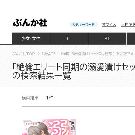
オフィス
三角関
人気キーワード
少女・女性
TL
BL
ぶんか社TOP
「絶倫エリート同期の溺愛漬けセックスは沼落ち不可避です
「絶倫エリート同期の溺愛漬けセ
の検索結果一覧
1件
検索結果