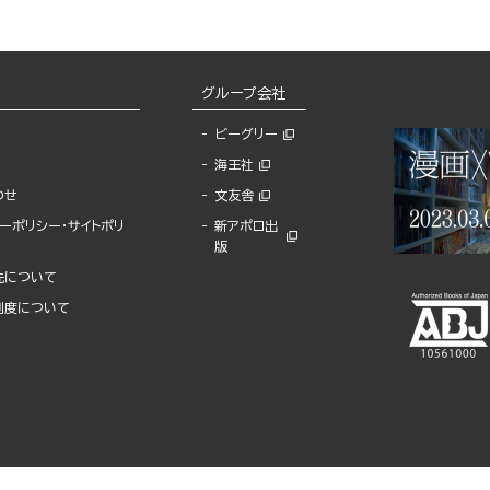
グループ会社
ビーグリー
海王社
わせ
文友舎
ーポリシー・サイトポリ
新アポロ出
版
先について
制度について