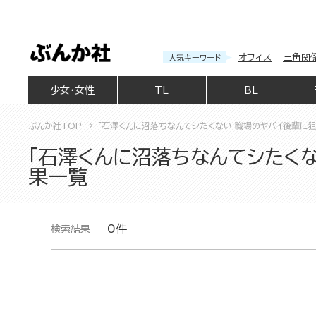
オフィス
三角関
人気キーワード
少女・女性
TL
BL
ぶんか社TOP
「石澤くんに沼落ちなんてシたくない 職場のヤバイ後輩に狙
「石澤くんに沼落ちなんてシたくな
果一覧
0件
検索結果