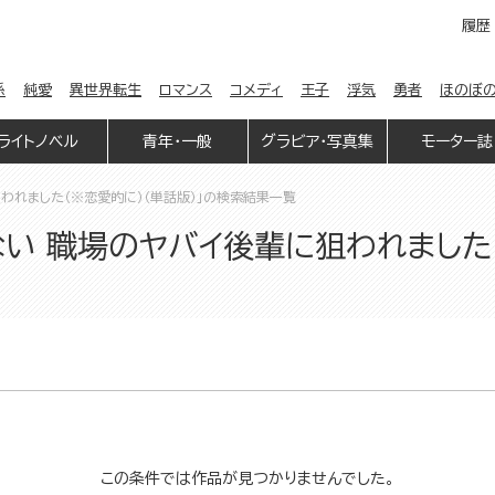
履歴
係
純愛
異世界転生
ロマンス
コメディ
王子
浮気
勇者
ほのぼ
ライトノベル
青年・一般
グラビア・写真集
モーター誌
われました（※恋愛的に）（単話版）」の検索結果一覧
い 職場のヤバイ後輩に狙われました（
この条件では作品が見つかりませんでした。