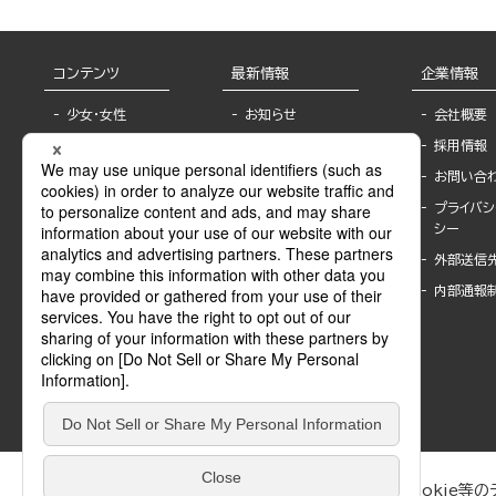
コンテンツ
最新情報
企業情報
少女・女性
お知らせ
会社概要
TL
フェア・イベント情
採用情報
報
BL
お問い合
書店様へ
ライトノベル
プライバシ
海外ライセンシー
シー
青年・一般
公式SNSアカウ
外部送信
グラビア・写真
ント
集
内部通報
作家一覧
モーター誌
Keyword list
SPECIAL
Author list
Sublicense
マンガよもん
が
試し読み
ぶんか社が運営するサイトでは、利便性向上のためにCookie等のデ