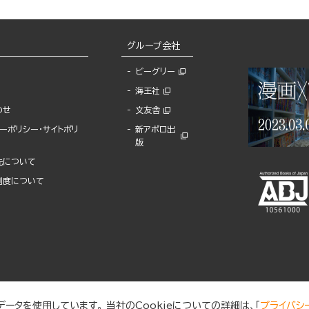
グループ会社
ビーグリー
海王社
わせ
文友舎
ーポリシー・サイトポリ
新アポロ出
版
先について
制度について
ータを使用しています。 当社のCookieについての詳細は、「
プライバシ