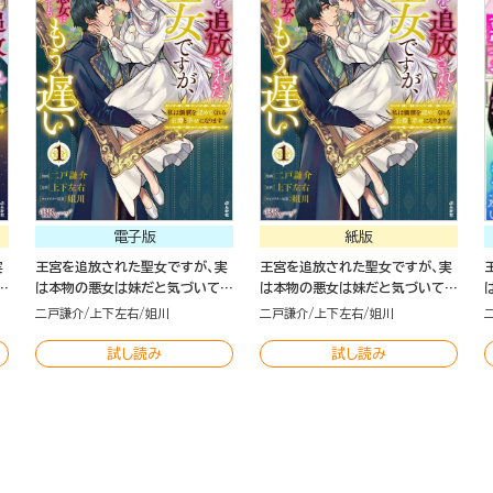
電子版
紙版
実
王宮を追放された聖女ですが、実
王宮を追放された聖女ですが、実
も
は本物の悪女は妹だと気づいても
は本物の悪女は妹だと気づいても
もう遅い ～私は価値を認めてく
もう遅い ～私は価値を認めてく
二戸謙介
上下左右
姐川
二戸謙介
上下左右
姐川
）
れる公爵と幸せになります～（1）
れる公爵と幸せになります～（1）
試し読み
試し読み