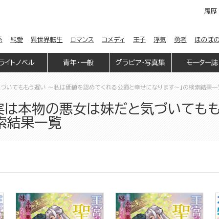
履歴
係
純愛
異世界転生
ロマンス
コメディ
王子
浮気
勇者
ほのぼ
ライトノベル
青年・一般
グラビア・写真集
モーター誌
づいてももう遅い ～私は価値を認めてくれる公爵と幸せになります～」の検索結果一
実は本物の悪女は妹だと気づいてもも
索結果一覧