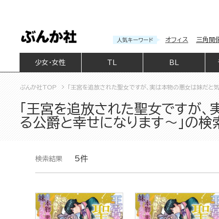
オフィス
三角関
人気キーワード
少女・女性
TL
BL
ぶんか社TOP
「王宮を追放された聖女ですが、実は本物の悪女は妹だと気
「王宮を追放された聖女ですが、
る公爵と幸せになります～」の検
5件
検索結果