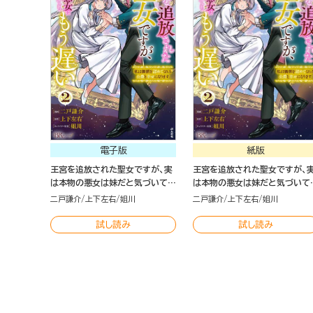
電子版
紙版
王宮を追放された聖女ですが、実
王宮を追放された聖女ですが、
は本物の悪女は妹だと気づいても
は本物の悪女は妹だと気づいて
もう遅い ～私は価値を認めてく
もう遅い ～私は価値を認めてく
二戸謙介
上下左右
姐川
二戸謙介
上下左右
姐川
れる公爵と幸せになります～（2）
れる公爵と幸せになります～（2
試し読み
試し読み