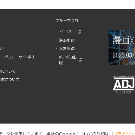
グループ会社
ビーグリー
海王社
わせ
文友舎
ーポリシー・サイトポリ
新アポロ出
版
先について
制度について
ータを使用しています。 当社のCookieについての詳細は、「
プライバシ