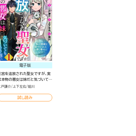
電子版
王宮を追放された聖女ですが、実
は本物の悪女は妹だと気づいても
もう遅い ～私は価値を認めてく
二戸謙介
上下左右
姐川
れる公爵と幸せになります～ コ
ミック版 （分冊版）
試し読み