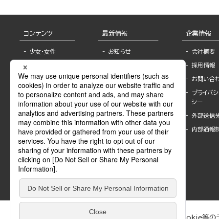
コンテンツ
最新情報
企業情報
少女・女性
お知らせ
会社概要
TL
フェア・イベント情
採用情報
報
BL
お問い合
書店様へ
ライトノベル
プライバシ
海外ライセンシー
シー
青年・一般
公式SNSアカウ
外部送信
グラビア・写真
ント
集
内部通報
作家一覧
モーター誌
Keyword list
SPECIAL
Author list
Sublicense
マンガよもん
が
試し読み
ぶんか社が運営するサイトでは、利便性向上のためにCookie等のデ