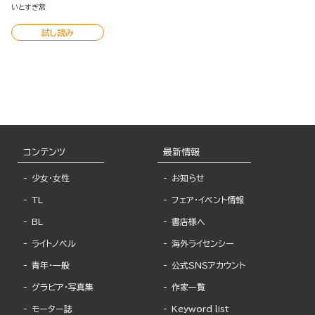
慢できません！ イラストブ
いとすぎ常
ック
試し読み
コンテンツ
最新情報
少女・女性
お知らせ
TL
フェア・イベント情報
BL
書店様へ
ライトノベル
海外ライセンシー
青年・一般
公式SNSアカウント
グラビア・写真集
作家一覧
モーター誌
Keyword list