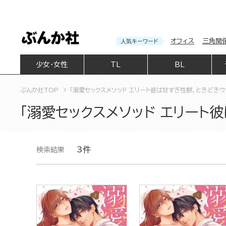
オフィス
三角関
人気キーワード
少女・女性
TL
BL
ぶんか社TOP
「溺愛セックスメソッド エリート彼は甘すぎ性獣、ときどき
「溺愛セックスメソッド エリート
3件
検索結果