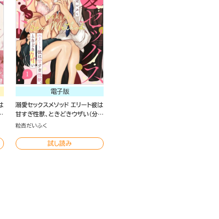
電子版
は
溺愛セックスメソッド エリート彼は
）
甘すぎ性獣、ときどきウザい（分冊
版）
粒杏だいふく
試し読み