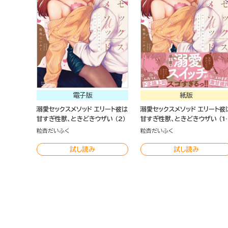
電子版
紙版
溺愛セックスメソッド エリート彼は
溺愛セックスメソッド エリート彼
甘すぎ性獣、ときどきウザい （2）
甘すぎ性獣、ときどきウザい （1
【かきおろし漫画＆電子限定かき
粒杏だいふく
粒杏だいふく
おろし漫画付】
試し読み
試し読み