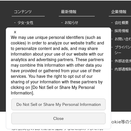
コンテンツ
最新情報
企業情報
少女・女性
お知らせ
会社概要
TL
フェア・イベント情
採用情報
報
BL
お問い合
書店様へ
ライトノベル
プライバシ
海外ライセンシー
シー
青年・一般
公式SNSアカウ
外部送信
グラビア・写真
ント
集
内部通報
作家一覧
モーター誌
Keyword list
SPECIAL
Author list
Sublicense
マンガよもん
が
試し読み
ぶんか社が運営するサイトでは、利便性向上のためにCookie等のデ
は、訪問者の個人情報を追跡することはありません。