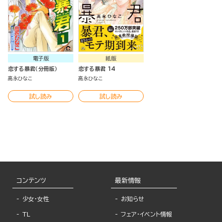
電子版
紙版
恋する暴君（分冊版）
恋する暴君 14
高永ひなこ
高永ひなこ
試し読み
試し読み
コンテンツ
最新情報
少女・女性
お知らせ
TL
フェア・イベント情報