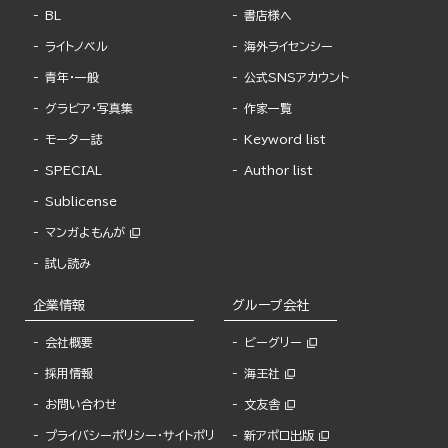
BL
書店様へ
ライトノベル
海外ライセンシー
青年・一般
公式SNSアカウント
グラビア・写真集
作家一覧
モーター誌
Keyword list
SPECIAL
Author list
Sublicense
マンガよもんが
試し読み
企業情報
グループ会社
会社概要
ビーグリー
採用情報
海王社
お問い合わせ
文友舎
プライバシーポリシー・サイトポリ
新アポロ出版