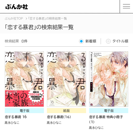
ぶんか社TOP
「恋する暴君」の検索結果一覧
「恋する暴君」の検索結果一覧
検索結果
8件
新着順
タイトル順
電子版
紙版
電子版
恋する暴君 16
恋する暴君（１６）
恋する暴君 特典小冊子
（1）
高永ひなこ
高永ひなこ
高永ひなこ