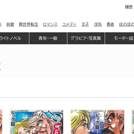
履歴
係
純愛
異世界転生
ロマンス
コメディ
王子
浮気
勇者
ほのぼ
ライトノベル
青年・一般
グラビア・写真集
モーター誌
覧