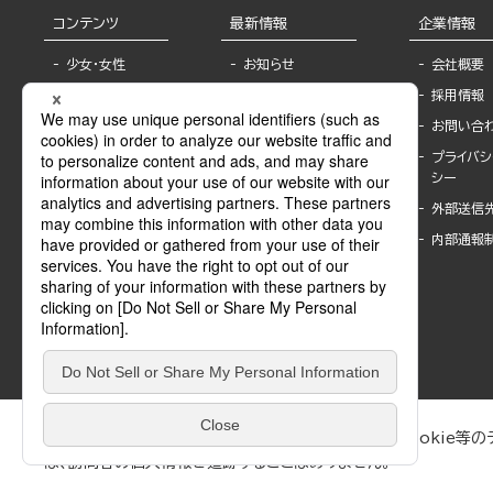
コンテンツ
最新情報
企業情報
少女・女性
お知らせ
会社概要
TL
フェア・イベント情
採用情報
報
BL
お問い合
書店様へ
ライトノベル
プライバシ
海外ライセンシー
シー
青年・一般
公式SNSアカウ
外部送信
グラビア・写真
ント
集
内部通報
作家一覧
モーター誌
Keyword list
SPECIAL
Author list
Sublicense
マンガよもん
が
試し読み
ぶんか社が運営するサイトでは、利便性向上のためにCookie等のデ
は、訪問者の個人情報を追跡することはありません。