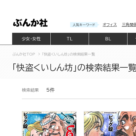
オフィス
三角関
人気キーワード
少女・女性
TL
BL
ぶんか社TOP
「快盗くいしん坊」の検索結果一覧
「快盗くいしん坊」の検索結果一
5件
検索結果