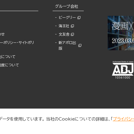
グループ会社
ビーグリー
海王社
わせ
文友舎
ーポリシー・サイトポリ
新アポロ出
版
先について
制度について
ータを使用しています。 当社のCookieについての詳細は、「
プライバシ
© 2025 BUNKASHA