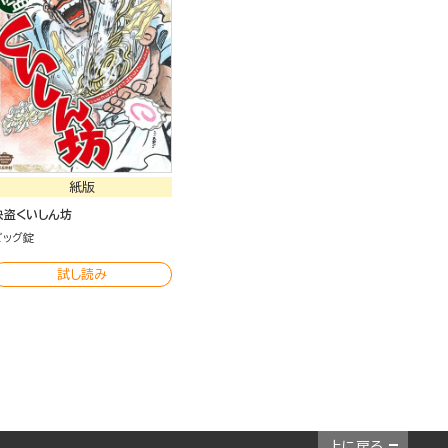
紙版
快盗くいしん坊
ビッグ錠
試し読み
上に戻る