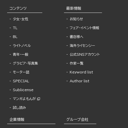
コンテンツ
最新情報
少女・女性
お知らせ
TL
フェア・イベント情報
BL
書店様へ
ライトノベル
海外ライセンシー
青年・一般
公式SNSアカウント
グラビア・写真集
作家一覧
モーター誌
Keyword list
SPECIAL
Author list
Sublicense
マンガよもんが
試し読み
企業情報
グループ会社