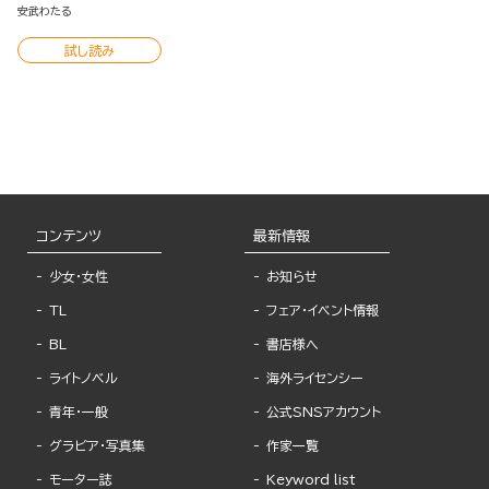
安武わたる
試し読み
コンテンツ
最新情報
少女・女性
お知らせ
TL
フェア・イベント情報
BL
書店様へ
ライトノベル
海外ライセンシー
青年・一般
公式SNSアカウント
グラビア・写真集
作家一覧
モーター誌
Keyword list