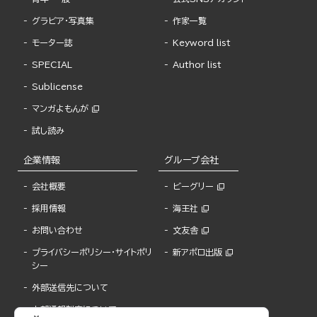
グラビア・写真集
作家一覧
モーター誌
Keyword list
SPECIAL
Author list
Sublicense
マンガよもんが
試し読み
企業情報
グループ会社
会社概要
ビーグリー
採用情報
海王社
お問い合わせ
文友舎
プライバシーポリシー・サイトポリ
新アポロ出版
シー
外部送信先について
内部通報制度について