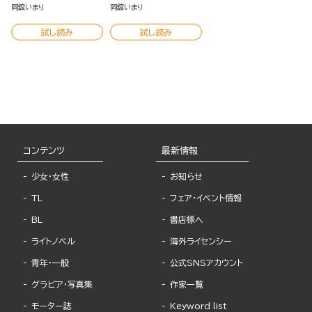
【かきおろし漫画＆電子限
版）
岡舘いまり
岡舘いまり
定かきおろし漫画付】
試し読み
試し読み
コンテンツ
最新情報
少女・女性
お知らせ
TL
フェア・イベント情報
BL
書店様へ
ライトノベル
海外ライセンシー
青年・一般
公式SNSアカウント
グラビア・写真集
作家一覧
モーター誌
Keyword list