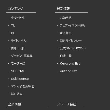
コンテンツ
最新情報
少女・女性
お知らせ
TL
フェア・イベント情報
BL
書店様へ
ライトノベル
海外ライセンシー
青年・一般
公式SNSアカウント
グラビア・写真集
作家一覧
モーター誌
Keyword list
SPECIAL
Author list
Sublicense
マンガよもんが
試し読み
企業情報
グループ会社