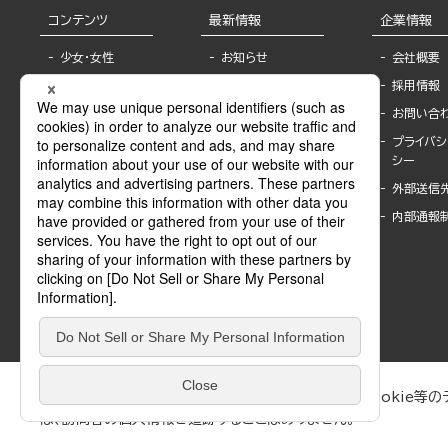
コンテンツ
最新情報
企業情報
少女・女性
お知らせ
会社概要
TL
フェア・イベント情
採用情報
報
BL
お問い合
書店様へ
ライトノベル
プライバシ
海外ライセンシー
シー
青年・一般
公式SNSアカウ
外部送信
グラビア・写真
ント
集
内部通報
作家一覧
モーター誌
Keyword list
SPECIAL
Author list
Sublicense
マンガよもん
が
試し読み
ぶんか社が運営するサイトでは、利便性向上のためにCookie等のデ
は、訪問者の個人情報を追跡することはありません。