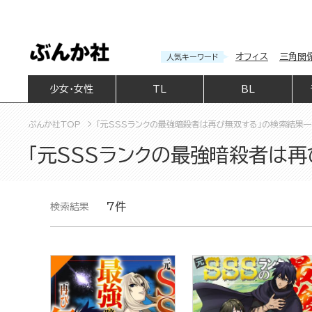
オフィス
三角関
人気キーワード
少女・女性
TL
BL
ぶんか社TOP
「元SSSランクの最強暗殺者は再び無双する」の検索結果
「元SSSランクの最強暗殺者は
7件
検索結果