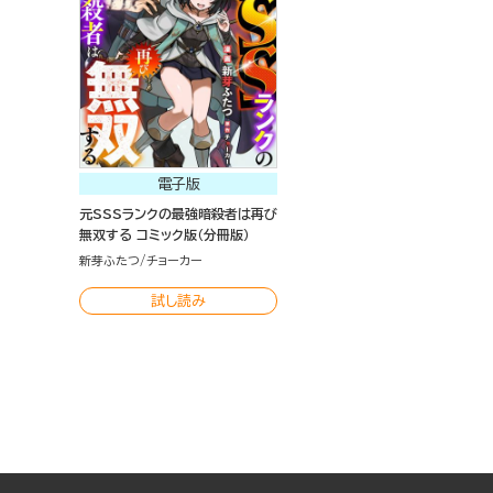
電子版
元SSSランクの最強暗殺者は再び
無双する コミック版（分冊版）
新芽ふたつ
チョーカー
試し読み