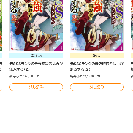
電子版
紙版
ラ
元SSSランクの最強暗殺者は再び
元SSSランクの最強暗殺者は再び
る
無双する（2）
無双する（2）
新芽ふたつ
チョーカー
新芽ふたつ
チョーカー
試し読み
試し読み