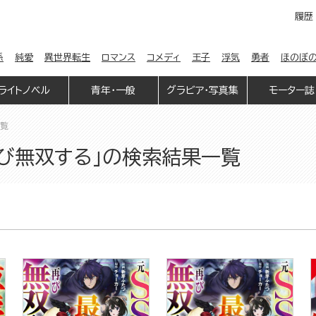
履歴
係
純愛
異世界転生
ロマンス
コメディ
王子
浮気
勇者
ほのぼ
ライトノベル
青年・一般
グラビア・写真集
モーター誌
一覧
再び無双する」の検索結果一覧