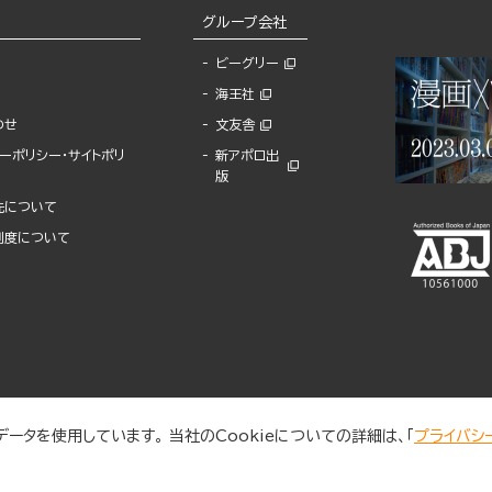
グループ会社
ビーグリー
海王社
わせ
文友舎
ーポリシー・サイトポリ
新アポロ出
版
先について
制度について
ータを使用しています。 当社のCookieについての詳細は、「
プライバシ
© 2025 BUNKASHA