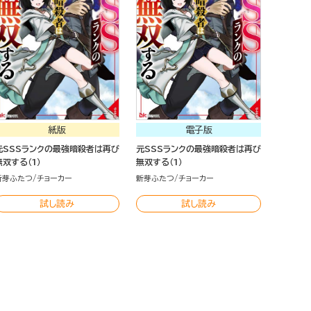
紙版
電子版
元SSSランクの最強暗殺者は再び
元SSSランクの最強暗殺者は再び
無双する（1）
無双する（1）
新芽ふたつ
チョーカー
新芽ふたつ
チョーカー
試し読み
試し読み