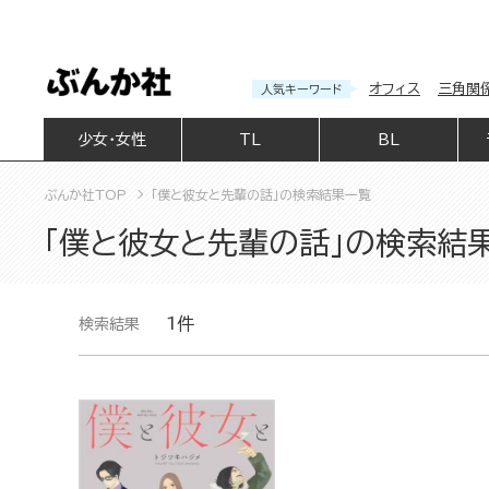
オフィス
三角関
人気キーワード
少女・女性
TL
BL
ぶんか社TOP
「僕と彼女と先輩の話」の検索結果一覧
「僕と彼女と先輩の話」の検索結
1件
検索結果