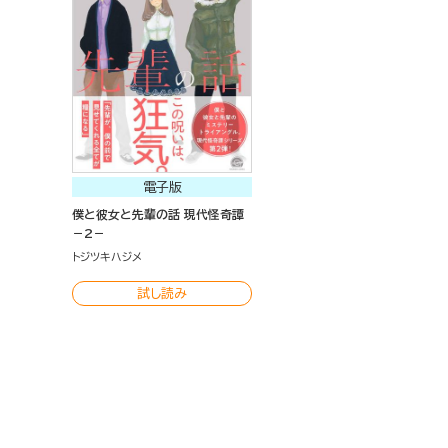
電子版
僕と彼女と先輩の話 現代怪奇譚
－2－
トジツキハジメ
試し読み