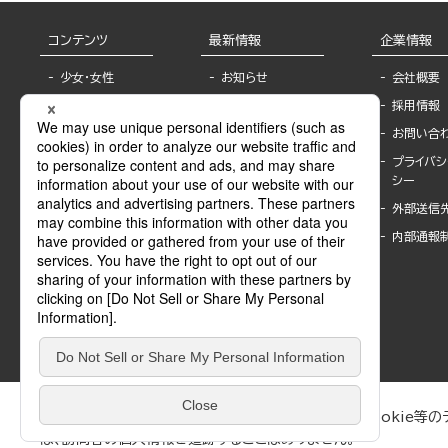
コンテンツ
最新情報
企業情報
少女・女性
お知らせ
会社概要
TL
フェア・イベント情
採用情報
報
BL
お問い合
書店様へ
ライトノベル
プライバシ
海外ライセンシー
シー
青年・一般
公式SNSアカウ
外部送信
グラビア・写真
ント
集
内部通報
作家一覧
モーター誌
Keyword list
SPECIAL
Author list
Sublicense
マンガよもん
が
試し読み
ぶんか社が運営するサイトでは、利便性向上のためにCookie等のデ
は、訪問者の個人情報を追跡することはありません。