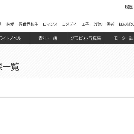
履歴
係
純愛
異世界転生
ロマンス
コメディ
王子
浮気
勇者
ほのぼ
ライトノベル
青年・一般
グラビア・写真集
モーター誌
果一覧