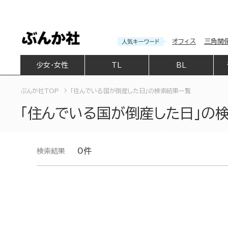
オフィス
三角関
人気キーワード
少女・女性
TL
BL
ぶんか社TOP
「住んでいる国が倒産した日」の検索結果一覧
「住んでいる国が倒産した日」の
0件
検索結果