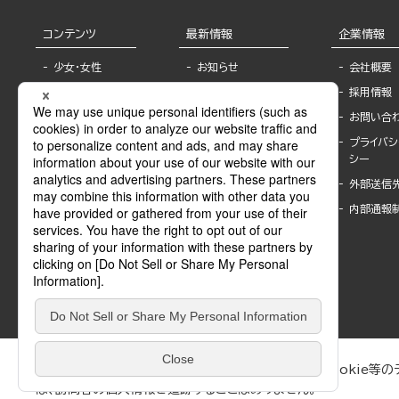
コンテンツ
最新情報
企業情報
少女・女性
お知らせ
会社概要
TL
フェア・イベント情
採用情報
報
BL
お問い合
書店様へ
ライトノベル
プライバシ
海外ライセンシー
シー
青年・一般
公式SNSアカウ
外部送信
グラビア・写真
ント
集
内部通報
作家一覧
モーター誌
Keyword list
SPECIAL
Author list
Sublicense
マンガよもん
が
試し読み
ぶんか社が運営するサイトでは、利便性向上のためにCookie等のデ
は、訪問者の個人情報を追跡することはありません。