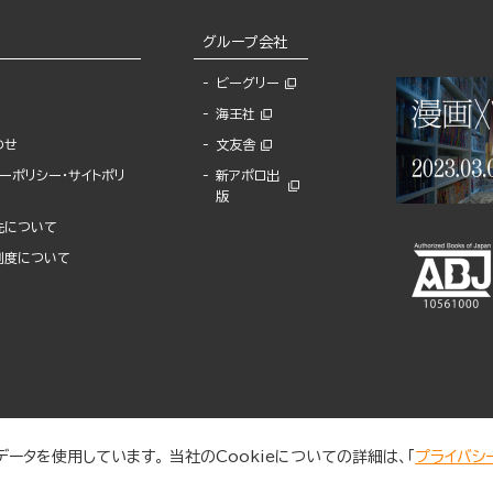
グループ会社
ビーグリー
海王社
わせ
文友舎
ーポリシー・サイトポリ
新アポロ出
版
先について
制度について
ータを使用しています。 当社のCookieについての詳細は、「
プライバシ