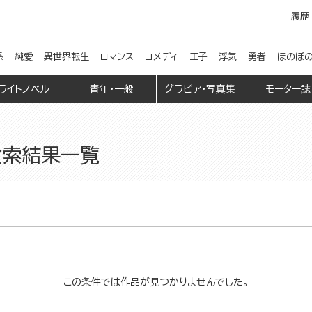
履歴
係
純愛
異世界転生
ロマンス
コメディ
王子
浮気
勇者
ほのぼ
ライトノベル
青年・一般
グラビア・写真集
モーター誌
検索結果一覧
この条件では作品が見つかりませんでした。