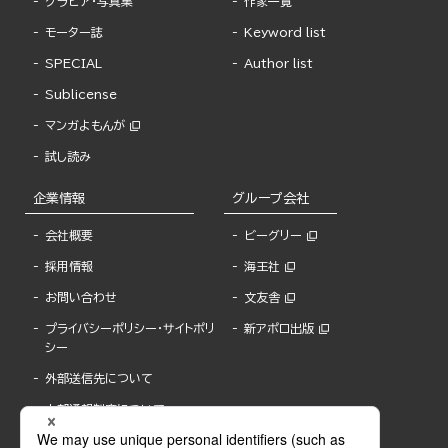
グラビア・写真集
作家一覧
モーター誌
Keyword list
SPECIAL
Author list
Sublicense
マンガよもんが
試し読み
企業情報
グループ会社
会社概要
ビーグリー
採用情報
海王社
お問い合わせ
文友舎
プライバシーポリシー・サイトポリ
新アポロ出版
シー
外部送信先について
内部通報制度について