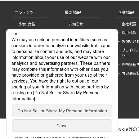
コンテンツ
最新情報
企業情報
少女・女性
お知らせ
会社概要
TL
フェア・イベント情
採用情報
報
BL
お問い合
書店様へ
ライトノベル
プライバシ
海外ライセンシー
シー
青年・一般
公式SNSアカウ
外部送信
グラビア・写真
ント
集
内部通報
作家一覧
モーター誌
Keyword list
SPECIAL
Author list
Sublicense
マンガよもん
が
試し読み
ぶんか社が運営するサイトでは、利便性向上のためにCookie等のデ
は、訪問者の個人情報を追跡することはありません。