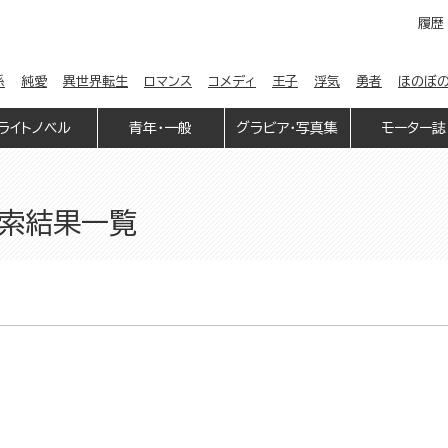
履歴
係
純愛
異世界転生
ロマンス
コメディ
王子
浮気
勇者
ほのぼ
ライトノベル
青年・一般
グラビア・写真集
モーター誌
検索結果一覧