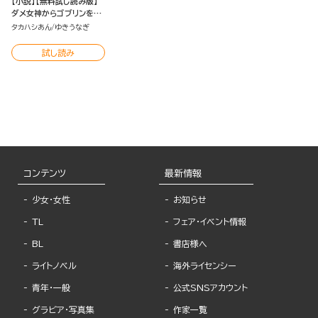
【小説】【無料試し読み版】
ダメ女神からゴブリンを駆
除しろと命令されて異世界
タカハシあん
ゆきうなぎ
に転移させられたアラサー
なオレ、がんばって生きて
試し読み
いく！
コンテンツ
最新情報
少女・女性
お知らせ
TL
フェア・イベント情報
BL
書店様へ
ライトノベル
海外ライセンシー
青年・一般
公式SNSアカウント
グラビア・写真集
作家一覧