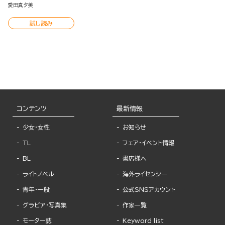
～
愛田真夕美
試し読み
コンテンツ
最新情報
少女・女性
お知らせ
TL
フェア・イベント情報
BL
書店様へ
ライトノベル
海外ライセンシー
青年・一般
公式SNSアカウント
グラビア・写真集
作家一覧
モーター誌
Keyword list