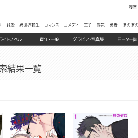
履歴
係
純愛
異世界転生
ロマンス
コメディ
王子
浮気
勇者
ほのぼ
ライトノベル
青年・一般
グラビア・写真集
モーター誌
検索結果一覧