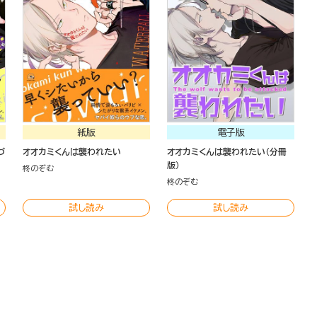
紙版
電子版
づ
オオカミくんは襲われたい
オオカミくんは襲われたい（分冊
版）
柊のぞむ
柊のぞむ
試し読み
試し読み