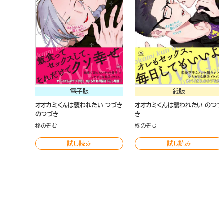
電子版
紙版
オオカミくんは襲われたい つづき
オオカミくんは襲われたい のつ
のつづき
き
柊のぞむ
柊のぞむ
試し読み
試し読み