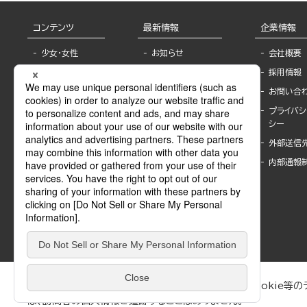
コンテンツ
最新情報
企業情報
少女・女性
お知らせ
会社概要
TL
フェア・イベント情
採用情報
報
BL
お問い合
書店様へ
ライトノベル
プライバシ
海外ライセンシー
シー
青年・一般
公式SNSアカウ
外部送信
グラビア・写真
ント
集
内部通報
作家一覧
モーター誌
Keyword list
SPECIAL
Author list
Sublicense
マンガよもん
が
試し読み
ぶんか社が運営するサイトでは、利便性向上のためにCookie等のデ
は、訪問者の個人情報を追跡することはありません。