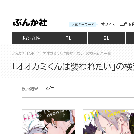
オフィス
三角関
人気キーワード
少女・女性
TL
BL
ぶんか社TOP
「オオカミくんは襲われたい」の検索結果一覧
「オオカミくんは襲われたい」の
4件
検索結果