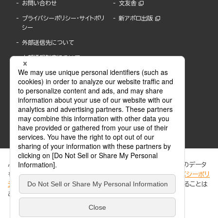
お問い合わせ
文友舎
プライバシーポリシー・サイトポリ
新アポロ出版
シー
外部送信先について
内部通報制度について
ぶんか社が運営するサイトでは、利便性向上のためにCookie等のデータ
を使用しています。 当社のCookieについての詳細は、「
プライバシーポリ
シー
」をご覧ください。当サイトでは、訪問者の個人情報を追跡することは
ABJマークは、この電子書店・電子書籍配信サービスが、著作権者からコンテンツ使用許諾を
ありません。
得た正規版配信サービスであることを示す登録商標(登録番号 第6091713号)です。
ABJマークの詳細、ABJマークを掲示しているサービスの一覧はこちら。
https://aebs.or.jp/