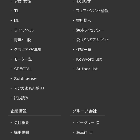
少女・女性
お知らせ
TL
フェア・イベント情報
BL
書店様へ
ライトノベル
海外ライセンシー
青年・一般
公式SNSアカウント
グラビア・写真集
作家一覧
モーター誌
Keyword list
SPECIAL
Author list
Sublicense
マンガよもんが
試し読み
企業情報
グループ会社
会社概要
ビーグリー
採用情報
海王社