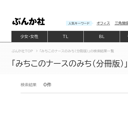
オフィス
三角関
人気キーワード
少女・女性
TL
BL
ぶんか社TOP
「みちこのナースのみち（分冊版）」の検索結果一覧
「みちこのナースのみち（分冊版）
0件
検索結果