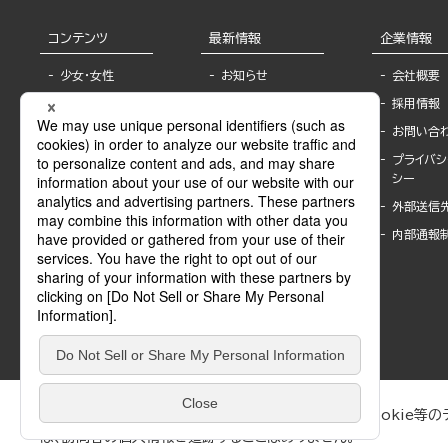
コンテンツ
最新情報
企業情報
少女・女性
お知らせ
会社概要
TL
フェア・イベント情
採用情報
報
BL
お問い合
書店様へ
ライトノベル
プライバシ
海外ライセンシー
シー
青年・一般
公式SNSアカウ
外部送信
グラビア・写真
ント
集
内部通報
作家一覧
モーター誌
Keyword list
SPECIAL
Author list
Sublicense
マンガよもん
が
試し読み
ぶんか社が運営するサイトでは、利便性向上のためにCookie等のデ
は、訪問者の個人情報を追跡することはありません。