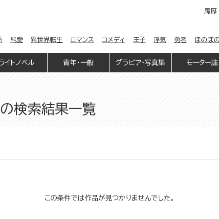
履歴
係
純愛
異世界転生
ロマンス
コメディ
王子
浮気
勇者
ほのぼ
ライトノベル
青年・一般
グラビア・写真集
モーター誌
」の検索結果一覧
この条件では作品が見つかりませんでした。