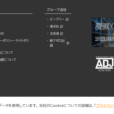
グループ会社
ビーグリー
海王社
わせ
文友舎
ーポリシー・サイトポリ
新アポロ出
版
先について
制度について
ータを使用しています。 当社のCookieについての詳細は、「
プライバシ