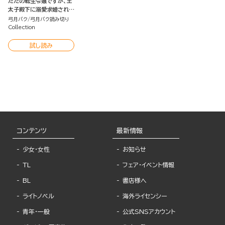
ただの転生令嬢ですが、王
太子殿下に溺愛求婚されて
ます ～10年の想いで淫ら
弓月バク
弓月バク読み切り
にとろけて～（単話版）
Collection
試し読み
コンテンツ
最新情報
少女・女性
お知らせ
TL
フェア・イベント情報
BL
書店様へ
ライトノベル
海外ライセンシー
青年・一般
公式SNSアカウント