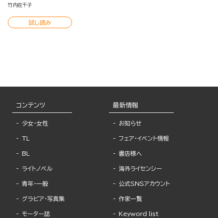
いかないよ現実は。
竹内佐千子
試し読み
コンテンツ
最新情報
少女・女性
お知らせ
TL
フェア・イベント情報
BL
書店様へ
ライトノベル
海外ライセンシー
青年・一般
公式SNSアカウント
グラビア・写真集
作家一覧
モーター誌
Keyword list