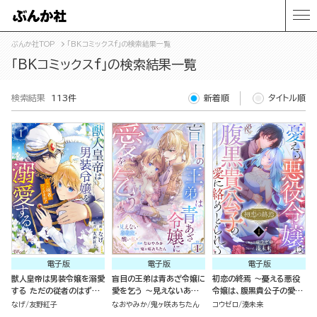
ぶんか社TOP
「BKコミックスf」の検索結果一覧
「BKコミックスf」の検索結果一覧
検索結果
113件
新着順
タイトル順
電子版
電子版
電子版
獣人皇帝は男装令嬢を溺愛
盲目の王弟は青あざ令嬢に
初恋の終焉 ～憂える悪役
する ただの従者のはずで
愛を乞う ～見えないあな
令嬢は、腹黒貴公子の愛に
すが！ コミック版 （1）
たと醜い私～ コミック版
絡めとられる～ コミック版
なげ
友野紅子
なおやみか
鬼ヶ咲あちたん
コウゼロ
湊未来
（分冊版）
（分冊版）