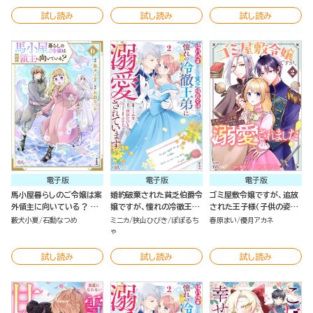
試し読み
試し読み
試し読み
電子版
電子版
電子版
馬小屋暮らしのご令嬢は案
婚約破棄された貧乏伯爵令
ゴミ屋敷令嬢ですが、追放
外領主に向いている？ コ
嬢ですが、憧れの冷徹王弟
された王子様（子供の姿に
ミック版 （6）
に溺愛されています コミッ
された超有能魔法使い）を
藪犬小夏
石動なつめ
ミニカ
狭山ひびき
ぽぽるち
春原まい
優月アカネ
ク版 （2）
拾ったら溺愛されました！
ゃ
コミック版 （2）
試し読み
試し読み
試し読み