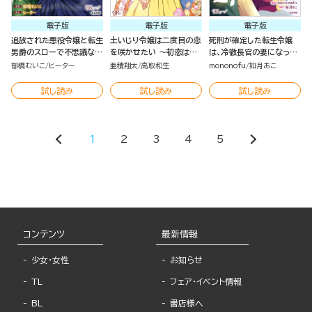
電子版
電子版
電子版
追放された悪役令嬢と転生
土いじり令嬢は二度目の恋
死刑が確定した転生令嬢
男爵のスローで不思議な結
を咲かせたい ～初恋は実
は、冷徹長官の妻になって
婚生活 コミック版 （4）
らなかったけれど、熱心に
三度目の人生を謳歌しま
郁橋むいこ
ヒーター
亜積翔太
高取和生
mononofu
如月あこ
花壇のお手入れをしていた
す！ コミック版 （3）
ら、本物の恋がやって来ま
試し読み
試し読み
試し読み
した～ コミック版 （1）
1
2
3
4
5
コンテンツ
最新情報
少女・女性
お知らせ
TL
フェア・イベント情報
BL
書店様へ