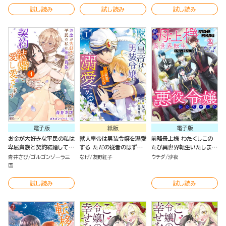
試し読み
試し読み
試し読み
電子版
紙版
電子版
お金が大好きな平民の私は
獣人皇帝は男装令嬢を溺愛
前略母上様 わたくしこの
卑屈貴族と契約結婚して愛
する ただの従者のはずで
たび異世界転生いたしまし
し愛されます コミック版
すが！（１）
て、悪役令嬢になりました
青井さび
ゴルゴンゾーラ三
なげ
友野紅子
ウチダ
沙夜
（4）
コミック版 （2）
国
試し読み
試し読み