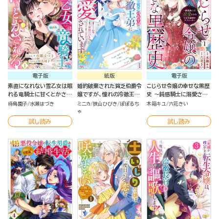
電子版
紙版
電子版
素直になれない雪乙女は眠
婚約破棄された貧乏伯爵令
こじらせ令嬢の幸せな黒歴
れる竜騎士に甘くとかされ
嬢ですが、憧れの冷徹王弟
史 ～鈍感騎士に溺愛され
る コミック版（分冊版）
に溺愛されています（２）
るための秘密のアプローチ
待鳥園子
水瀬はづき
ミニカ
狭山ひびき
ぽぽるち
木箱キユ
六花きい
～ コミック版（分冊版）
ゃ
試し読み
試し読み