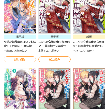
電子版
電子版
紙版
なぜか転移魔法はいつも溺
こじらせ令嬢の幸せな黒歴
こじらせ令嬢の幸せな黒歴
愛王子の元に ～魔法練習
史 ～鈍感騎士に溺愛され
史～鈍感騎士に溺愛される
中の皇女は、初恋こじらせ
るための秘密のアプローチ
ための秘密のアプローチ～
木成あけび
植まどか
木箱キユ
六花きい
木箱キユ
六花きい
王子のお気に入り～ コミッ
～ コミック版 （1）
（１）
ク版 （2）
試し読み
試し読み