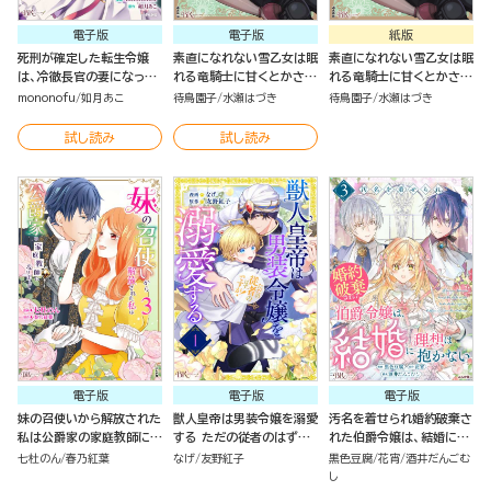
電子版
電子版
紙版
死刑が確定した転生令嬢
素直になれない雪乙女は眠
素直になれない雪乙女は眠
は、冷徹長官の妻になって
れる竜騎士に甘くとかされ
れる竜騎士に甘くとかされ
三度目の人生を謳歌しま
る コミック版 （1）
る（１）
mononofu
如月あこ
待鳥園子
水瀬はづき
待鳥園子
水瀬はづき
す！ コミック版 （4）
試し読み
試し読み
電子版
電子版
電子版
妹の召使いから解放された
獣人皇帝は男装令嬢を溺愛
汚名を着せられ婚約破棄さ
私は公爵家の家庭教師にな
する ただの従者のはずで
れた伯爵令嬢は、結婚に理
りまして コミック版 （3）
すが！ コミック版（分冊版）
想は抱かない コミック版
七杜のん
春乃紅葉
なげ
友野紅子
黒色豆腐
花宵
酒井だんごむ
（3）
し