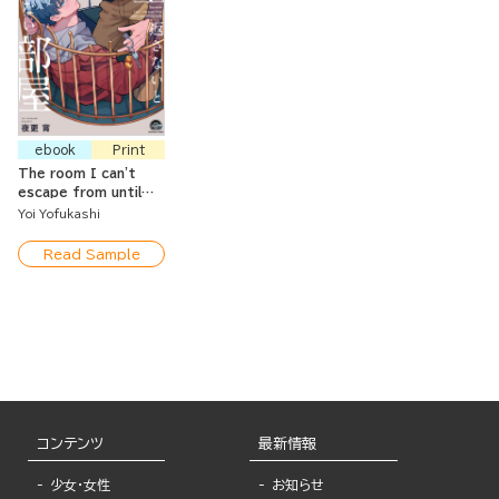
ebook
Print
The room I can't
escape from until
pay off my debt.
Yoi Yofukashi
Read Sample
コンテンツ
最新情報
少女・女性
お知らせ