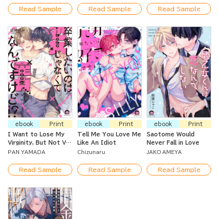
Read Sample
Read Sample
Read Sample
ebook
Print
ebook
Print
ebook
Print
I Want to Lose My
Tell Me You Love Me
Saotome Would
Virginity, But Not Via
Like An Idiot
Never Fall in Love
My Butt!
PAN YAMADA
Chizunaru
JAKO AMEYA
Read Sample
Read Sample
Read Sample