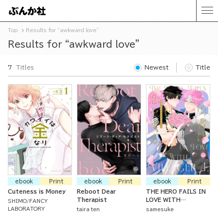
Top
Results for “awkward love”
Results for “awkward love”
7
Titles
Newest
Title
ebook
Print
ebook
Print
ebook
Print
Cuteness is Money
Reboot Dear
THE HERO FAILS IN
Therapist
LOVE WITH
SHIMO
FANCY
VILLAGER A.
LABORATORY
taira ten
samesuke