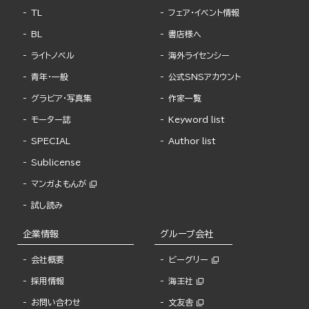
TL
フェア・イベント情報
BL
書店様へ
ライトノベル
海外ライセンシー
青年・一般
公式SNSアカウント
グラビア・写真集
作家一覧
モーター誌
Keyword list
SPECIAL
Author list
Sublicense
マンガよもんが
試し読み
企業情報
グループ会社
会社概要
ビーグリー
採用情報
海王社
お問い合わせ
文友舎