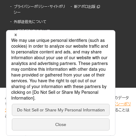
プライバシーポリシー・サイトポリ
新アポロ出版
シー
外部送信先について
内部通報制度について
ぶんか社が運営するサイトでは、利便性向上のためにCookie等のデータ
を使用しています。 当社のCookieについての詳細は、「
プライバシーポリ
シー
」をご覧ください。当サイトでは、訪問者の個人情報を追跡することは
ABJマークは、この電子書店・電子書籍配信サービスが、著作権者からコンテンツ使用許諾を
ありません。
得た正規版配信サービスであることを示す登録商標(登録番号 第6091713号)です。
ABJマークの詳細、ABJマークを掲示しているサービスの一覧はこちら。
https://aebs.or.jp/
同意する