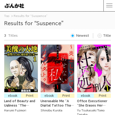
Top
Results for “Suspence”
Results for “Suspence”
3
Titles
Newest
Title
ebook
Print
ebook
Print
ebook
Print
Land of Beauty and
Unerasable Me ~A
Office Executioner
Ugliness ~The
Digital Tattoo That
~She Erases Her
Woman Who Gave Up
Keeps Flaming~
Enemies~
Harumi Fujimori
Shinobu Kurota
Yu Tsukasaki
Tomo
Her Face for
Tanaka