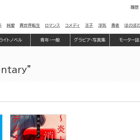
履歴
係
純愛
異世界転生
ロマンス
コメディ
王子
浮気
勇者
ほのぼ
ライトノベル
青年・一般
グラビア・写真集
モーター誌
entary”