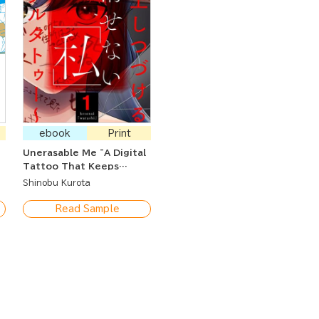
ebook
Print
Unerasable Me ~A Digital
Tattoo That Keeps
Flaming~
Shinobu Kurota
Read Sample