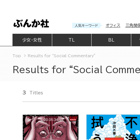
オフィス
三角関
人気キーワード
少女・女性
TL
BL
Top
Results for “Social Commentary”
Results for “Social Comm
3
Titles