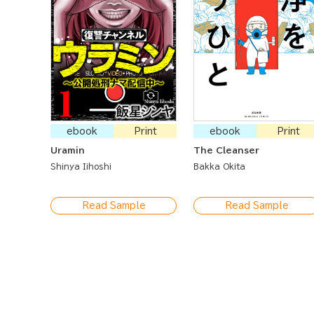
ebook
Print
ebook
Print
Uramin
The Cleanser
Shinya Iihoshi
Bakka Okita
Read Sample
Read Sample