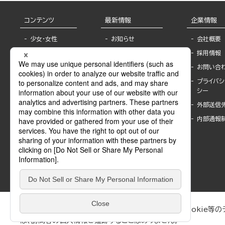
コンテンツ
最新情報
企業情報
少女・女性
お知らせ
会社概要
TL
フェア・イベント情
採用情報
報
BL
お問い合
書店様へ
ライトノベル
プライバシ
海外ライセンシー
シー
青年・一般
公式SNSアカウ
外部送信
グラビア・写真
ント
集
内部通報
作家一覧
モーター誌
Keyword list
SPECIAL
Author list
Sublicense
マンガよもん
が
試し読み
ぶんか社が運営するサイトでは、利便性向上のためにCookie等のデ
は、訪問者の個人情報を追跡することはありません。