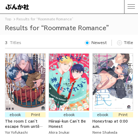
Top
Results for “Roommate Romance”
Results for “Roommate Romance”
3
Titles
Newest
Title
ebook
Print
ebook
ebook
Print
The room I can't
Hiiragi-kun Can't Be
Honeytrap at 0:00
escape from until
Honest
a.m.
pay off my debt.
Yoi Yofukashi
Akira Inukai
Nene Shakeda