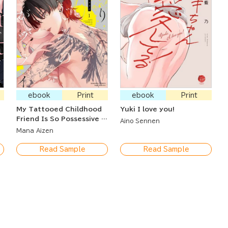
ebook
Print
ebook
Print
My Tattooed Childhood
Yuki I love you!
Friend Is So Possessive It
Aino Sennen
Hurts
Mana Aizen
Read Sample
Read Sample