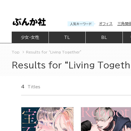
オフィス
三角関
人気キーワード
少女・女性
TL
BL
Top
Results for “Living Together”
Results for “Living Togeth
4
Titles