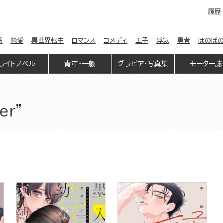
履歴
係
純愛
異世界転生
ロマンス
コメディ
王子
浮気
勇者
ほのぼ
ライトノベル
青年・一般
グラビア・写真集
モーター誌
er”