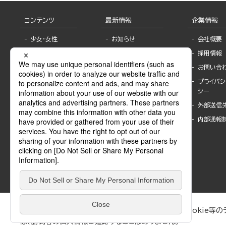
コンテンツ
最新情報
企業情報
少女・女性
お知らせ
会社概要
TL
フェア・イベント情
採用情報
報
BL
お問い合
書店様へ
ライトノベル
プライバシ
海外ライセンシー
シー
青年・一般
公式SNSアカウ
外部送信
グラビア・写真
ント
集
内部通報
作家一覧
モーター誌
Keyword list
SPECIAL
Author list
Sublicense
マンガよもん
が
試し読み
ぶんか社が運営するサイトでは、利便性向上のためにCookie等のデ
は、訪問者の個人情報を追跡することはありません。