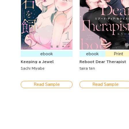
ebook
ebook
Print
Keeping a Jewel
Reboot Dear Therapist
Sachi Miyabe
taira ten
Read Sample
Read Sample