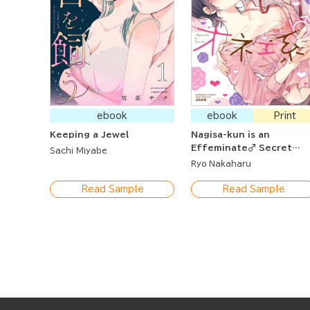
ebook
ebook
Print
Keeping a Jewel
Nagisa-kun is an
Effeminate♂ Secret
Sachi Miyabe
Lover Lessons are Lewdl
Ryo Nakaharu
Sweet
Read Sample
Read Sample