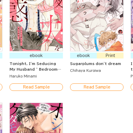
ebook
ebook
Print
Tonight, I'm Seducing
Sugarplums don't dream
I
My Husband ~ Bedroom
t
Chihaya Kuroiwa
Issues We Can't Tell
K
Haruko Minami
P
Others About ~
a
Read Sample
Read Sample