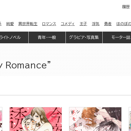
履歴
係
純愛
異世界転生
ロマンス
コメディ
王子
浮気
勇者
ほのぼ
ライトノベル
青年・一般
グラビア・写真集
モーター誌
ry Romance”