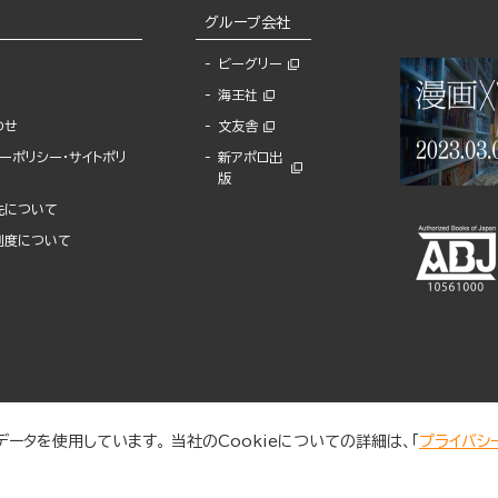
グループ会社
ビーグリー
海王社
わせ
文友舎
ーポリシー・サイトポリ
新アポロ出
版
先について
制度について
ータを使用しています。 当社のCookieについての詳細は、「
プライバシ
© 2025 BUNKASHA