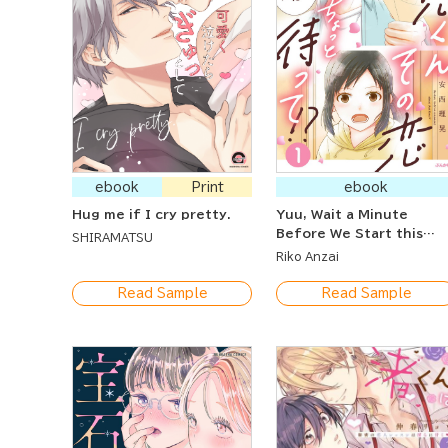
ebook
Print
ebook
Hug me if I cry pretty.
Yuu, Wait a Minute
Before We Start this
SHIRAMATSU
Romance!
Riko Anzai
Read Sample
Read Sample