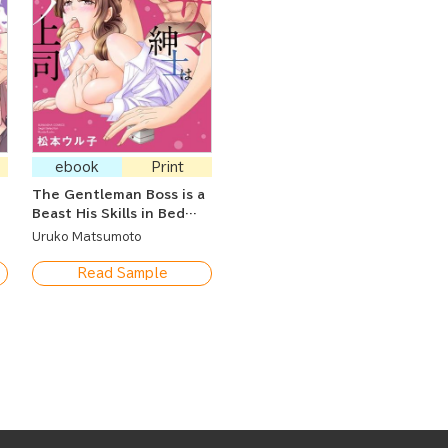
ebook
Print
The Gentleman Boss is a
Beast His Skills in Bed
y
Are Pressuring Me to
Uruko Matsumoto
Marry Him!
Read Sample