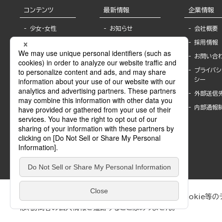
コンテンツ
最新情報
企業情報
少女・女性
お知らせ
会社概要
TL
フェア・イベント情
採用情報
報
BL
お問い合
書店様へ
ライトノベル
プライバシ
海外ライセンシー
シー
青年・一般
公式SNSアカウ
外部送信
グラビア・写真
ント
集
内部通報
作家一覧
モーター誌
Keyword list
SPECIAL
Author list
Sublicense
マンガよもん
が
試し読み
ぶんか社が運営するサイトでは、利便性向上のためにCookie等のデ
は、訪問者の個人情報を追跡することはありません。