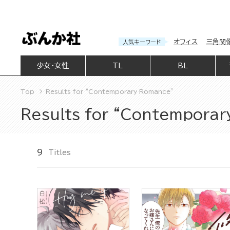
オフィス
三角関
人気キーワード
少女・女性
TL
BL
Top
Results for “Contemporary Romance”
Results for “Contempora
9
Titles