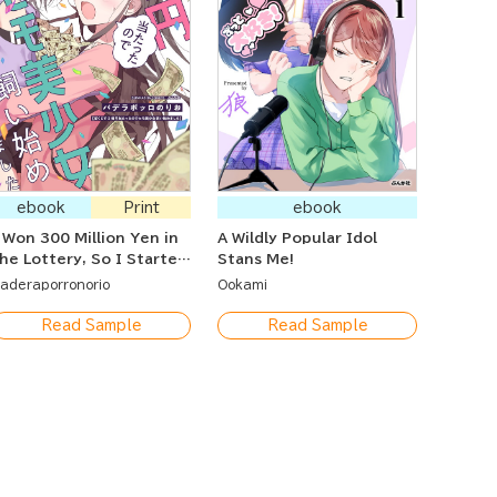
ebook
Print
ebook
 Won 300 Million Yen in
A Wildly Popular Idol
he Lottery, So I Started
Stans Me!
eeping a Beautiful Girl
aderaporronorio
Ookami
s a Pet
Read Sample
Read Sample