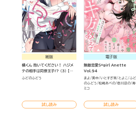
紙版
電子版
橘くん 抱いてください！ ハジメ
無敵恋愛S*girl Anette
テの相手は同僚王子!? （3） 【特
Vol.94
別描きおろし漫画＆電子限定ペー
ふどのふどう
まよ
美中
いとすぎ常
とよこ
ふ
パー付】
のふどう
松崎あべの
壱川ほの
寿
ミコ
試し読み
試し読み