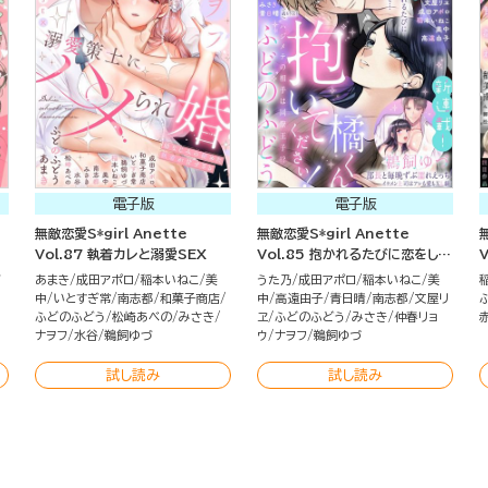
電子版
電子版
無敵恋愛S*girl Anette
無敵恋愛S*girl Anette
Vol.87 執着カレと溺愛SEX
Vol.85 抱かれるたびに恋をし
て…
ど
あまき
成田アポロ
稲本いねこ
美
うた乃
成田アポロ
稲本いねこ
美
中
いとすぎ常
南志都
和菓子商店
中
高遠由子
青日晴
南志都
文屋リ
ふどのふどう
松崎あべの
みさき
ヱ
ふどのふどう
みさき
仲春リョ
ナヲフ
水谷
鵜飼ゆづ
ウ
ナヲフ
鵜飼ゆづ
試し読み
試し読み