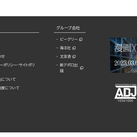
グループ会社
ビーグリー
海王社
わせ
文友舎
ーポリシー・サイトポリ
新アポロ出
版
先について
制度について