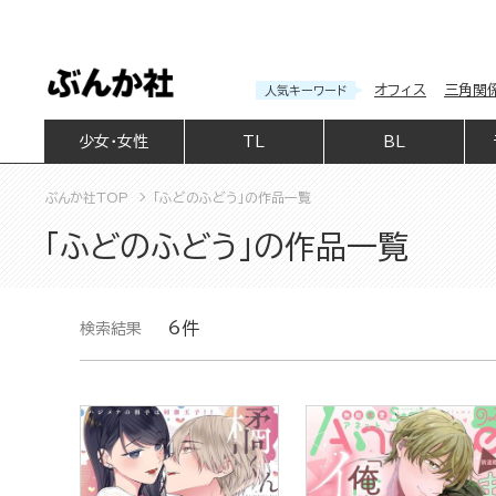
オフィス
三角関
人気キーワード
少女・女性
TL
BL
ぶんか社TOP
「ふどのふどう」の作品一覧
「ふどのふどう」の作品一覧
6件
検索結果