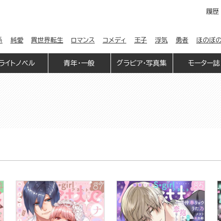
履歴
係
純愛
異世界転生
ロマンス
コメディ
王子
浮気
勇者
ほのぼ
ライトノベル
青年・一般
グラビア・写真集
モーター誌