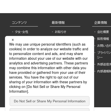
コンテンツ
最新情報
企業情報
少女・女性
お知らせ
会社概要
TL
フェア・イベント情
採用情報
報
BL
お問い合
書店様へ
ライトノベル
プライバシ
海外ライセンシー
シー
青年・一般
公式SNSアカウ
外部送信
グラビア・写真
ント
集
内部通報
作家一覧
モーター誌
Keyword list
SPECIAL
Author list
Sublicense
マンガよもん
が
試し読み