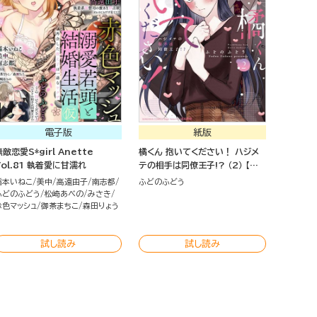
電子版
紙版
無敵恋愛S*girl Anette
橘くん 抱いてください！ ハジメ
Vol.81 執着愛に甘濡れ
テの相手は同僚王子!? （2） 【特
別描きおろし漫画＆電子限定ペー
稲本いねこ
美中
高遠由子
南志都
ふどのふどう
パー付】
ふどのふどう
松崎あべの
みさき
赤色マッシュ
御茶まちこ
森田りょう
試し読み
試し読み