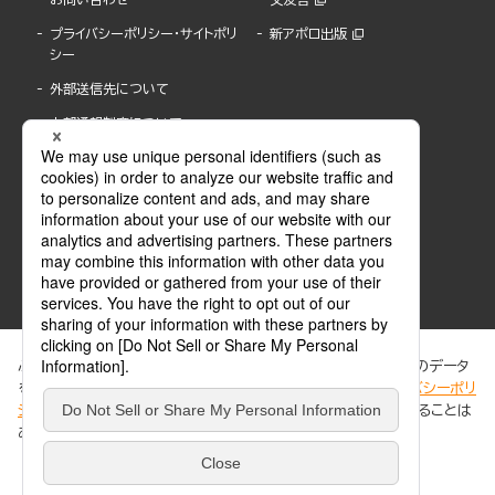
プライバシーポリシー・サイトポリ
新アポロ出版
シー
外部送信先について
内部通報制度について
ぶんか社が運営するサイトでは、利便性向上のためにCookie等のデータ
を使用しています。 当社のCookieについての詳細は、「
プライバシーポリ
シー
」をご覧ください。当サイトでは、訪問者の個人情報を追跡することは
ABJマークは、この電子書店・電子書籍配信サービスが、著作権者からコンテンツ使用許諾を
ありません。
得た正規版配信サービスであることを示す登録商標(登録番号 第6091713号)です。
ABJマークの詳細、ABJマークを掲示しているサービスの一覧はこちら。
https://aebs.or.jp/
同意する