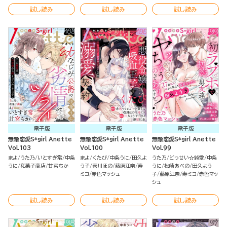
試し読み
試し読み
試し読み
電子版
電子版
電子版
無敵恋愛S*girl Anette
無敵恋愛S*girl Anette
無敵恋愛S*girl Anette
Vol.103
Vol.100
Vol.99
まよ
うた乃
いとすぎ常
中条
まよ
くたび
中条うに
田久よ
うた乃
どっせい☆純愛
中条
うに
和菓子商店
甘宮ちか
う子
壱川ほの
藤原江奈
寿
うに
松崎あべの
田久よう
ミコ
赤色マッシュ
子
藤原江奈
寿ミコ
赤色マッ
シュ
試し読み
試し読み
試し読み