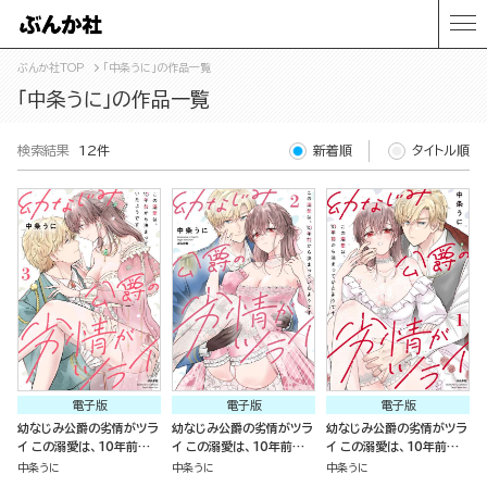
ぶんか社TOP
「中条うに」の作品一覧
「中条うに」の作品一覧
検索結果
12件
新着順
タイトル順
電子版
電子版
電子版
幼なじみ公爵の劣情がツラ
幼なじみ公爵の劣情がツラ
幼なじみ公爵の劣情がツラ
イ この溺愛は、10年前から
イ この溺愛は、10年前から
イ この溺愛は、10年前から
決まっていたようです （3）
決まっていたようです （2）
決まっていたようです （1）
中条うに
中条うに
中条うに