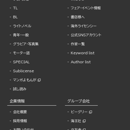
TL
フェア・イベント情報
BL
書店様へ
ライトノベル
海外ライセンシー
青年・一般
公式SNSアカウント
グラビア・写真集
作家一覧
モーター誌
Keyword list
SPECIAL
Author list
Sublicense
マンガよもんが
試し読み
企業情報
グループ会社
会社概要
ビーグリー
採用情報
海王社
お問い合わせ
文友舎