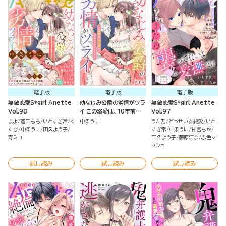
電子版
電子版
電子版
無敵恋愛S*girl Anette
幼なじみ公爵の劣情がツラ
無敵恋愛S*girl Anette
Vol.98
イ この溺愛は、10年前から
Vol.97
決まっていたようです（分
まよ
蒼田もも
いとすぎ常
く
中条うに
うた乃
どっせい☆純愛
いと
冊版）
たび
中条うに
田久よう子
すぎ常
中条うに
甘宮ちか
寿ミコ
田久よう子
藤原江奈
赤色マ
ッシュ
試し読み
試し読み
試し読み