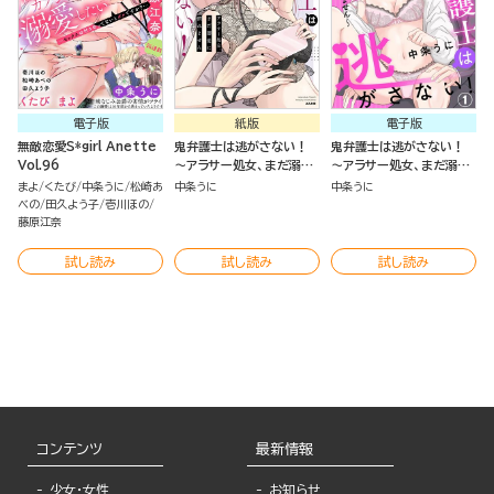
電子版
紙版
電子版
無敵恋愛S*girl Anette
鬼弁護士は逃がさない！
鬼弁護士は逃がさない！
Vol.96
～アラサー処女、まだ溺愛
～アラサー処女、まだ溺愛
に慣れません～
に慣れません～（分冊版）
まよ
くたび
中条うに
松崎あ
中条うに
中条うに
べの
田久よう子
壱川ほの
藤原江奈
試し読み
試し読み
試し読み
コンテンツ
最新情報
少女・女性
お知らせ